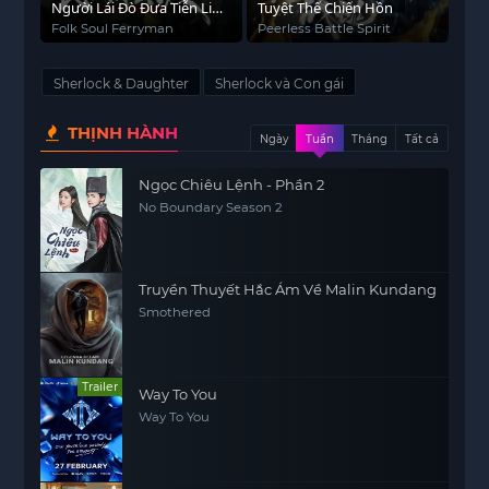
Người Lái Đò Đưa Tiễn Linh
Tuyệt Thế Chiến Hồn
Hồn
Folk Soul Ferryman
Peerless Battle Spirit
Sherlock & Daughter
Sherlock và Con gái
THỊNH HÀNH
Ngày
Tuần
Tháng
Tất cả
Ngọc Chiêu Lệnh - Phần 2
No Boundary Season 2
Truyền Thuyết Hắc Ám Về Malin Kundang
Smothered
Trailer
Way To You
Way To You