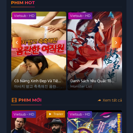
PHIM HOT
do điều tra như thường lệ. Cô gái trẻ Amelia bất
ngờ xuất hiện tự nhận là con gái của Sherlock
Vietsub - HD
Vietsub - HD
Viet
Holmes và dần trở thành cộng sự bất đắc dĩ của
ông.
Sherlock & Daughter
là một tác phẩm đáng chú ý
cho những ai hâm mộ dòng phim trinh thám
muốn tìm kiếm một làn gió mới trong thế giới của
Sherlock Holmes, một Sherlock phiên bản già nua,
trải đời và cay nghiệt hơn nhưng vẫn giữ được sự
hóm hỉnh, tài trí vốn có của Sherlock Homes.
 - HD
h
Cô Nàng Xinh Đẹp Và Tiệm
Danh Sách Yêu Quái: Tô
Hoá
Mát Xa Toàn Thân
Cửu Nhi
마사지 받고 축축해진 음란한
Monster List
부
여직원
PHIM MỚI
Xem tất cả
Trailer
Vietsub - HD
Vietsub - HD