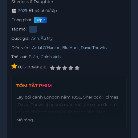
Sherlock & Daughter
2025
44 phút/tập
Đang phát:
Tập 2
Tập mới:
1
Quốc gia:
Anh
Âu Mỹ
Diễn viên:
Ardal O'Hanlon
Blu Hunt
David Thewlis
Thể loại:
Bí ẩn
,
Chính kịch
0
/
0
đánh giá
5
TÓM TẮT PHIM
Lấy bối cảnh London năm 1896, Sherlock Holmes
(David Thewlis) bị cuốn vào một âm mưu đen tối
của tổ chức tội phạm bí ẩn mang tên “Red
Thread”. Tổ chức này đã bắt cóc hai người bạn
Mở rộng...
thân nhất của ông, bác sĩ Watson và bà chủ nhà
Hudson, khiến Sherlock bị đe dọa và không thể tự