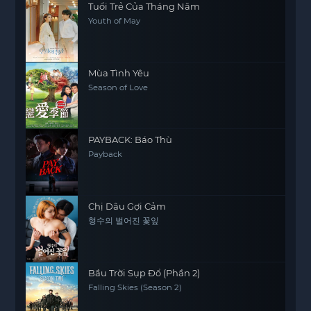
Tuổi Trẻ Của Tháng Năm
Youth of May
Mùa Tình Yêu
Season of Love
PAYBACK: Báo Thù
Payback
Chị Dâu Gợi Cảm
형수의 벌어진 꽃잎
Bầu Trời Sụp Đổ (Phần 2)
Falling Skies (Season 2)