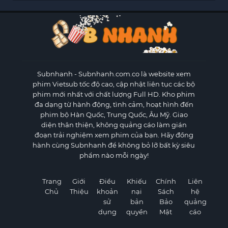
Subnhanh
- Subnhanh.com.co là website xem
phim Vietsub tốc độ cao, cập nhật liên tục các bộ
phim mới nhất với chất lượng Full HD. Kho phim
đa dạng từ hành động, tình cảm, hoạt hình đến
phim bộ Hàn Quốc, Trung Quốc, Âu Mỹ. Giao
diện thân thiện, không quảng cáo làm gián
đoạn trải nghiệm xem phim của bạn. Hãy đồng
hành cùng Subnhanh để không bỏ lỡ bất kỳ siêu
phẩm nào mỗi ngày!
Trang
Giới
Điều
Khiếu
Chính
Liên
Chủ
Thiệu
khoản
nại
Sách
hệ
sử
bản
Bảo
quảng
dụng
quyền
Mật
cáo
×