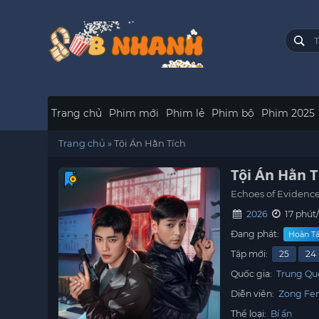
Trang chủ
Phim mới
Phim lẻ
Phim bộ
Phim 2025
Trang chủ
»
Tội Án Hằn Tích
Tội Án Hằn T
Echoes of Evidenc
2026
17 phút
Đang phát:
Hoàn Tấ
Tập mới:
25
24
Quốc gia:
Trung Qu
Diễn viên:
Zong Fe
Thể loại:
Bí ẩn