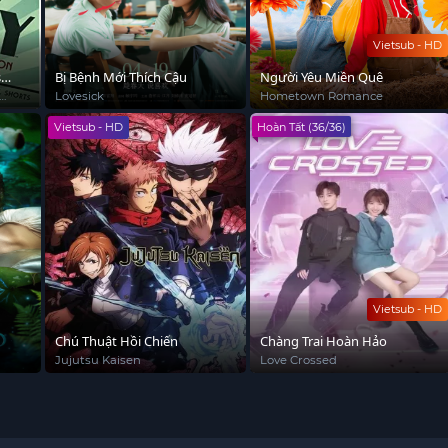
Vietsub - HD
s
Bị Bệnh Mới Thích Cậu
Người Yêu Miền Quê
Lovesick
Hometown Romance
Vietsub - HD
Hoàn Tất (36/36)
Vietsub - HD
Chú Thuật Hồi Chiến
Chàng Trai Hoàn Hảo
Jujutsu Kaisen
Love Crossed