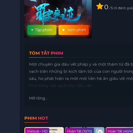
0
/
0
đánh giá
5
Tập phim
Xem phim
TÓM TẮT PHIM
Một chuyên gia dấu vết pháp y và một thám tử đã bắ
vạch trần những bi kịch tăm tối của con người tron
sâu, họ phát hiện ra một mối liên hệ ẩn giấu với m
khả năng xóa sạch mọi dấu vết.
Mở rộng...
PHIM HOT
 - HD
Vietsub - HD
Hoàn Tất (10/10)
Hoàn Tất (40/40