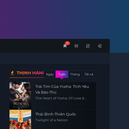
0
THỊNH HÀNH
Ngày
Tuần
Tháng
Tất cả
Trái Tim Của Yiwha: Tình Yêu
Và Báo Thù
The Heart of Yiwha: Of Love &
Vengeance
Thái Bình Thiên Quốc
Twilight of a Nation