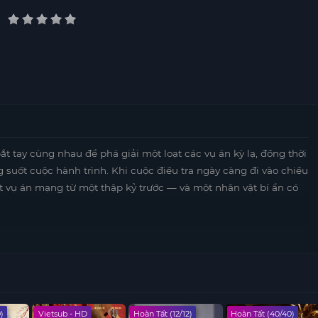
t tay cùng nhau để phá giải một loạt các vụ án kỳ lạ, đồng thời
g suốt cuộc hành trình. Khi cuộc điều tra ngày càng đi vào chiều
ột vụ án mạng từ một thập kỷ trước — và một nhân vật bí ẩn có
)
Vietsub - HD
Hoàn Tất (12/12)
Hoàn Tất (40/40)