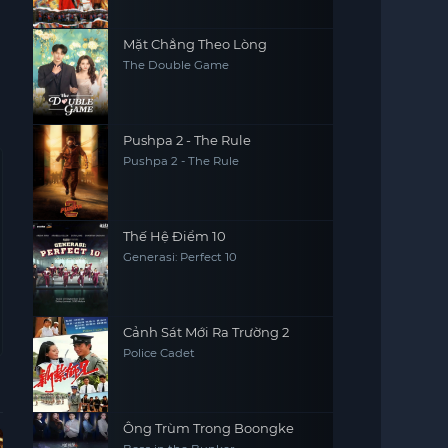
Mặt Chẳng Theo Lòng
The Double Game
Pushpa 2 - The Rule
Pushpa 2 - The Rule
Thế Hệ Điểm 10
Generasi: Perfect 10
Cảnh Sát Mới Ra Trường 2
Police Cadet
Ông Trùm Trong Boongke
Hoàn Tất (12/12)
Vietsub - HD
Vietsub - HD
Vie