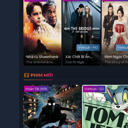
Vietsub - HD
Vietsu
2
Nhà tù Shawshank
Xác Chết Bí Ẩn
Rèm Ngọc Ch
Trên Cầu
Sa
2
The Shawshank
The Bridge -
The Story of P
Redemption
Bron/Broen
Girl
PHIM MỚI
Hoàn Tất (8/8)
Vietsub - SD