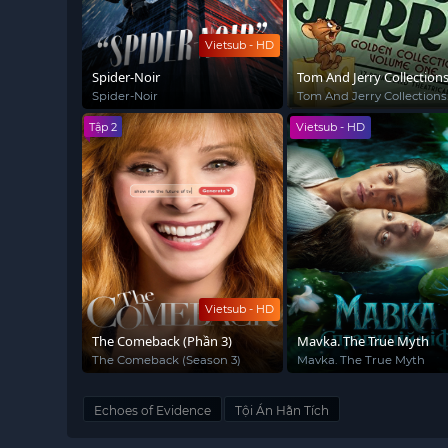
Vietsub - HD
Spider-Noir
Tom And Jerry Collection
(1940)
Spider-Noir
Tom And Jerry Collections
(1940)
Tập 2
Vietsub - HD
Vietsub - HD
The Comeback (Phần 3)
Mavka. The True Myth
The Comeback (Season 3)
Mavka. The True Myth
Echoes of Evidence
Tội Án Hằn Tích