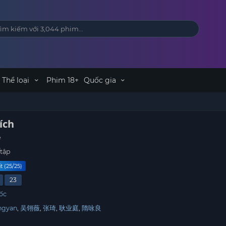
Thể loại
Phim 18+
Quốc gia
ích
e
/tập
t (25/25)
23
ốc
ngyan
吴翎薇
张琦
耿业庭
隋咏良