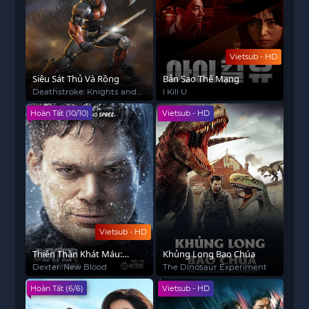
Vietsub - HD
Siêu Sát Thủ Và Rồng
Bản Sao Thế Mạng
Deathstroke: Knights and
I Kill U
Dragons - The Movie
Hoàn Tất (10/10)
Vietsub - HD
Vietsub - HD
Thiên Thần Khát Máu:
Khủng Long Bạo Chúa
Dòng Máu Mới
Dexter: New Blood
The Dinosaur Experiment
Hoàn Tất (6/6)
Vietsub - HD