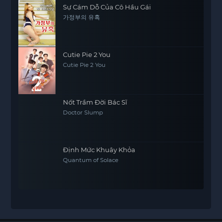
Sự Cám Dỗ Của Cô Hầu Gái
가정부의 유혹
Cutie Pie 2 You
Cutie Pie 2 You
Nốt Trầm Đời Bác Sĩ
Doctor Slump
Định Mức Khuây Khỏa
Quantum of Solace