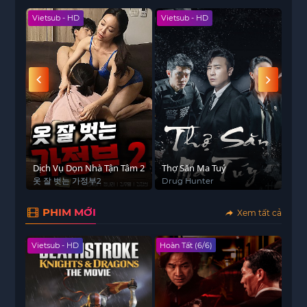
Vietsub - HD
Vietsub - HD
Viet
 - HD
Dịch Vụ Dọn Nhà Tận Tâm 2
Thợ Săn Ma Tuý
Tân
옷 잘 벗는 가정부2
Drug Hunter
Son
PHIM MỚI
Xem tất cả
Vietsub - HD
Hoàn Tất (6/6)