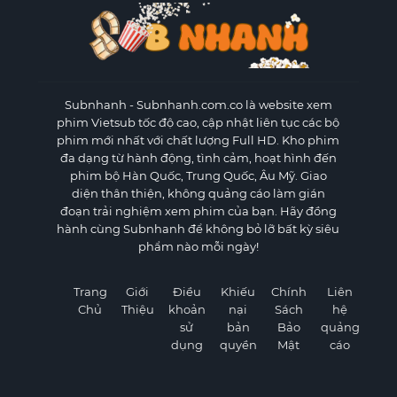
Subnhanh
- Subnhanh.com.co là website xem
phim Vietsub tốc độ cao, cập nhật liên tục các bộ
phim mới nhất với chất lượng Full HD. Kho phim
đa dạng từ hành động, tình cảm, hoạt hình đến
phim bộ Hàn Quốc, Trung Quốc, Âu Mỹ. Giao
diện thân thiện, không quảng cáo làm gián
đoạn trải nghiệm xem phim của bạn. Hãy đồng
hành cùng Subnhanh để không bỏ lỡ bất kỳ siêu
phẩm nào mỗi ngày!
Trang
Giới
Điều
Khiếu
Chính
Liên
Chủ
Thiệu
khoản
nại
Sách
hệ
sử
bản
Bảo
quảng
dụng
quyền
Mật
cáo