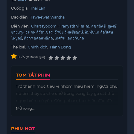
Quốc gia:
Thái Lan
Đạo diễn:
Taweewat Wantha
Diễn viên:
Chartayodom Hiranyatithi
ชนุดม สุขสถิตย์
ชูพงษ์
ช่างปรุง
ธนภพ ลีรัตนขจร
ธีรชัย วิมลชัยฤกษ์
พิมพ์ชนก ลือวิเศษ
ไพบูลย์
ศิวกร อดุลสุทธิกุล
เกศริน เอกธวัชกุล
Thể loại:
Chính kịch
,
Hành Động
0
/
0
đánh giá
5
TÓM TẮT PHIM
Trở thành mục tiêu vì nhóm máu hiếm, người phụ
nữ tìm thấy sự che chở trong vòng tay gã sát thủ
nguy hiểm cô yêu. Cùng nhau, họ chiến đấu để
sinh tồn.
Mở rộng...
PHIM HOT