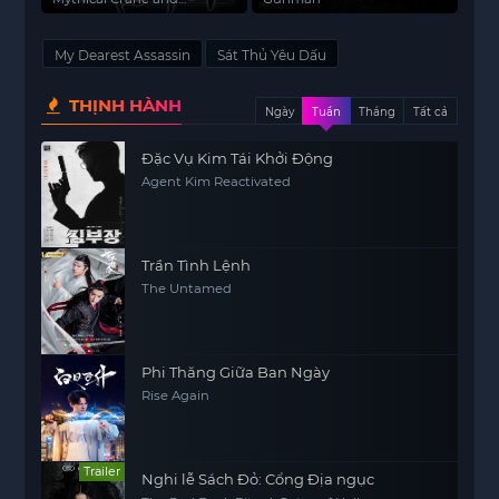
Magical Needle
My Dearest Assassin
Sát Thủ Yêu Dấu
THỊNH HÀNH
Ngày
Tuần
Tháng
Tất cả
Đặc Vụ Kim Tái Khởi Động
Agent Kim Reactivated
Trần Tình Lệnh
The Untamed
Phi Thăng Giữa Ban Ngày
Rise Again
Trailer
Nghi lễ Sách Đỏ: Cổng Địa ngục