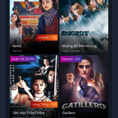
Vietsub - HD
Aema
Khủng Bố Trên Không
Aema
High Forces
Hoàn Tất (30/30)
Vietsub - HD
Lồng Tiếng - HD
Tiên Hạc Thần Châm
Gatillero
Mythical Crane and
Gunman