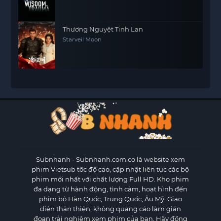
Thương Nguyệt Tinh Lan
Starveil Moon
Subnhanh
- Subnhanh.com.co là website xem
phim Vietsub tốc độ cao, cập nhật liên tục các bộ
phim mới nhất với chất lượng Full HD. Kho phim
đa dạng từ hành động, tình cảm, hoạt hình đến
phim bộ Hàn Quốc, Trung Quốc, Âu Mỹ. Giao
diện thân thiện, không quảng cáo làm gián
đoạn trải nghiệm xem phim của bạn. Hãy đồng