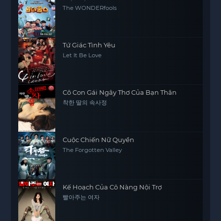
The WONDERfools
Tứ Giác Tình Yêu
Let It Be Love
Cô Con Gái Ngây Thơ Của Bạn Thân
착한 딸의 속사정
Cuộc Chiến Nữ Quyền
The Forgotten Valley
Kế Hoạch Của Cô Nàng Nội Trợ
빨아주는 여자