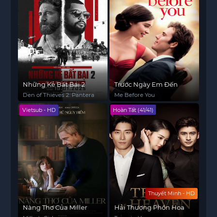
Những Kẻ Bất Bại 2
Trước Ngày Em Đến
Den of Thieves 2: Pantera
Me Before You
Vietsub - HD
Hoàn Tất (41/41)
Thuyết Minh - HD
Nàng Thơ Của Miller
Hải Thượng Phồn Hoa