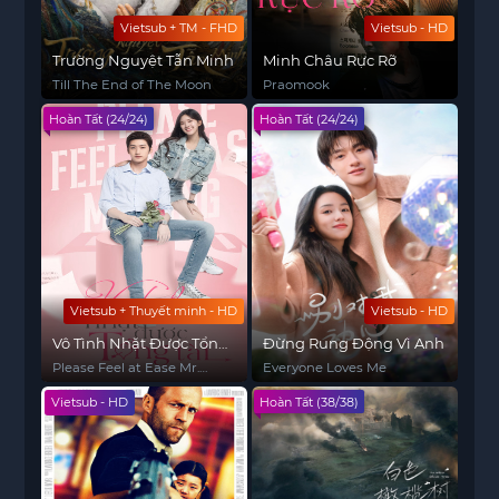
Vietsub + TM - FHD
Vietsub - HD
Trường Nguyệt Tẫn Minh
Minh Châu Rực Rỡ
Till The End of The Moon
Praomook
Hoàn Tất (24/24)
Hoàn Tất (24/24)
Vietsub + Thuyết minh - HD
Vietsub - HD
Vô Tình Nhặt Được Tổng
Đừng Rung Động Vì Anh
Tài
Please Feel at Ease Mr.
Everyone Loves Me
Ling
Vietsub - HD
Hoàn Tất (38/38)