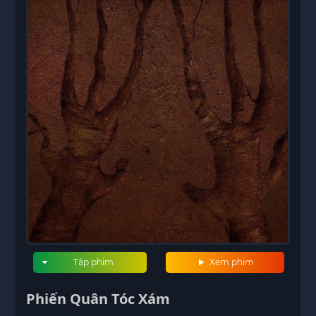
Tập phim
Xem phim
Phiến Quân Tóc Xám