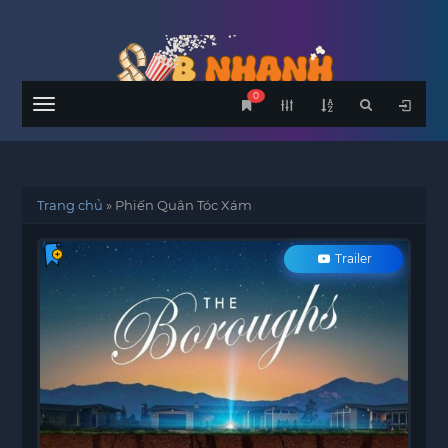
0
Menu
Trang chủ
»
Phiến Quân Tóc Xám
Trailer