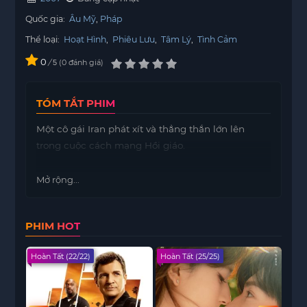
Quốc gia:
Âu Mỹ
Pháp
Thể loại:
Hoạt Hình
,
Phiêu Lưu
,
Tâm Lý
,
Tình Cảm
0
/
0
đánh giá
5
TÓM TẮT PHIM
Một cô gái Iran phát xít và thẳng thắn lớn lên
trong cuộc cách mạng Hồi giáo.
Mở rộng...
PHIM HOT
Hoàn Tất (22/22)
Hoàn Tất (25/25)
Hoàn