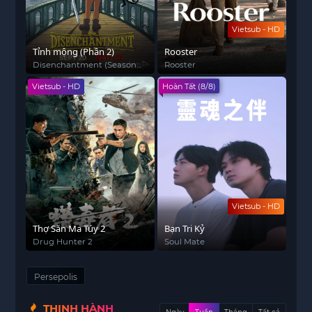
Vietsub - HD
Tỉnh mộng (Phần 2)
Rooster
Disenchantment (Season
Rooster
2)
Vietsub - HD
Hoàn Tất (8/8)
Vietsub - HD
Thợ Săn Ma Túy 2
Bạn Tri Kỷ
Drug Hunter 2
Soul Mate
Persepolis
THỊNH HÀNH