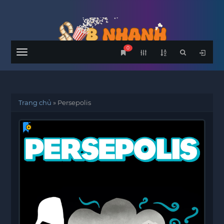
0
Menu
Trang chủ
»
Persepolis