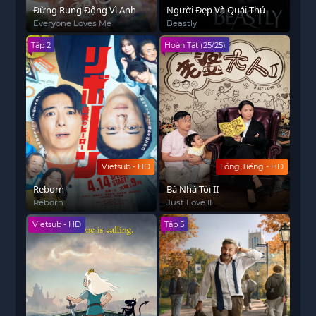
Đừng Rung Động Vì Anh
Người Đẹp Và Quái Thú
Everyone Loves Me
Beastly
Tập 2
Hoàn Tất (25/25)
Vietsub - HD
Lồng Tiếng - HD
Reborn
Bà Nhà Tôi II
Reborn
Just Love II
Vietsub - HD
Tập 5