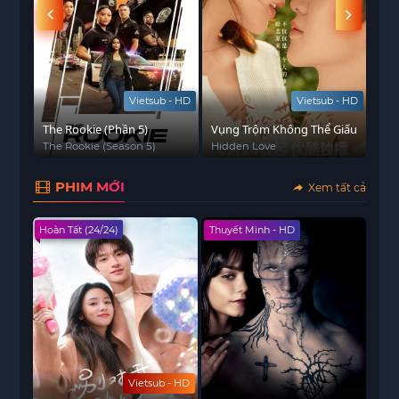
 - HD
Vietsub - HD
Vietsub - HD
 Của
The Rookie (Phần 5)
Vụng Trộm Không Thể Giấu
Nhấ
The Rookie (Season 5)
Hidden Love
Pal
PHIM MỚI
Xem tất cả
Hoàn Tất (24/24)
Thuyết Minh - HD
Vietsub - HD