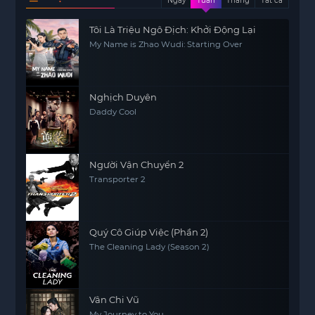
Ngày
Tuần
Tháng
Tất cả
Tôi Là Triệu Ngô Địch: Khởi Động Lại
My Name is Zhao Wudi: Starting Over
Nghịch Duyên
Daddy Cool
Người Vận Chuyển 2
Transporter 2
Quý Cô Giúp Việc (Phần 2)
The Cleaning Lady (Season 2)
Vân Chi Vũ
My Journey to You