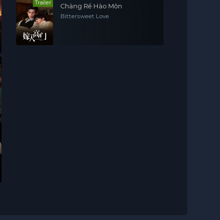
Trailer
Chàng Rể Hào Môn
Bittersweet Love