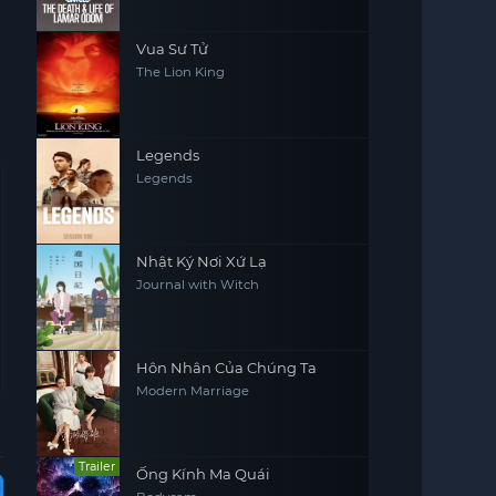
Lamar Odom
Vua Sư Tử
The Lion King
Legends
Legends
Nhật Ký Nơi Xứ Lạ
Journal with Witch
Hôn Nhân Của Chúng Ta
Modern Marriage
Trailer
Ống Kính Ma Quái
Vietsub - HD
Vietsub - HD
Hoàn Tất (14/14)
Vie