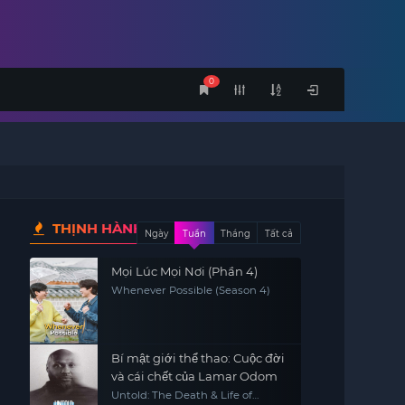
0
THỊNH HÀNH
Ngày
Tuần
Tháng
Tất cả
Mọi Lúc Mọi Nơi (Phần 4)
Whenever Possible (Season 4)
Bí mật giới thể thao: Cuộc đời
và cái chết của Lamar Odom
Untold: The Death & Life of