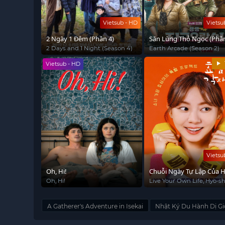
Vietsub - HD
Vietsu
2 Ngày 1 Đêm (Phần 4)
Săn Lùng Thỏ Ngọc (Phần
2 Days and 1 Night (Season 4)
Earth Arcade (Season 2)
Vietsub - HD
Vietsu
Oh, Hi!
Chuỗi Ngày Tự Lập Của 
Sim
Oh, Hi!
Live Your Own Life, Hyo-s
Independent Life
A Gatherer's Adventure in Isekai
Nhật Ký Du Hành Dị Gi