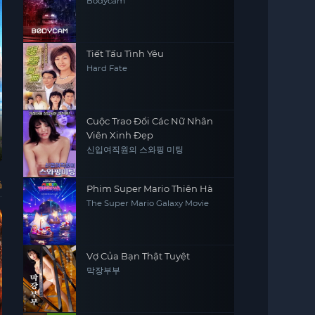
Bodycam
Tiết Tấu Tình Yêu
Hard Fate
Vietsub - HD
Cuộc Trao Đổi Các Nữ Nhân
Viên Xinh Đẹp
Giáo Án Tình Yêu
Ác Quỷ Ma Sơ
Vương Hậu
Đội
신입여직원의 스와핑 미팅
Wongyeong
khơ
슬기로운 성생활
The Nun
The Queen Who
Oct
Crowns
& B
trê
1)
ả
Phim Super Mario Thiên Hà
The Super Mario Galaxy Movie
Vợ Của Bạn Thật Tuyệt
막장부부