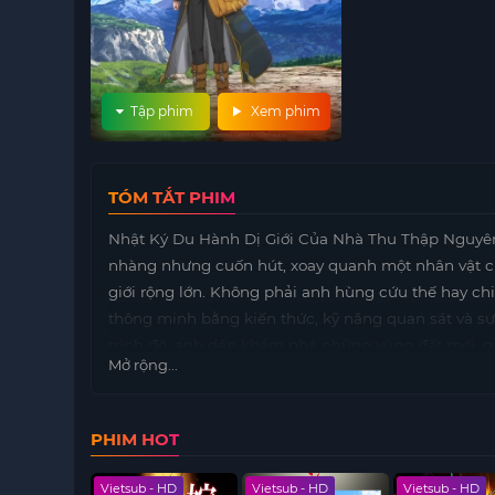
Tập phim
Xem phim
TÓM TẮT PHIM
Nhật Ký Du Hành Dị Giới Của Nhà Thu Thập Nguyên
nhàng nhưng cuốn hút, xoay quanh một nhân vật ch
giới rộng lớn. Không phải anh hùng cứu thế hay c
thông minh bằng kiến thức, kỹ năng quan sát và sự
trình đó, anh dần khám phá những vùng đất mới, 
Mở rộng...
đứng cho riêng mình giữa thế giới đầy phép thuật v
trọng thế giới quan và hành trình trải nghiệm hơn 
tại Subnhanh
để theo dõi trọn vẹn Nhật Ký Du Hàn
PHIM HOT
và trải nghiệm xem mượt mà.
 (24/24)
Vietsub - HD
Vietsub - HD
Vietsub - HD