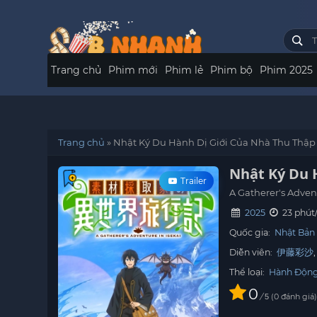
Trang chủ
Phim mới
Phim lẻ
Phim bộ
Phim 2025
Trang chủ
»
Nhật Ký Du Hành Dị Giới Của Nhà Thu Thập
Nhật Ký Du 
Trailer
A Gatherer's Advent
2025
23 phút
Quốc gia:
Nhật Bản
Diễn viên:
伊藤彩沙
Thể loại:
Hành Độn
0
/
0
đánh giá
5