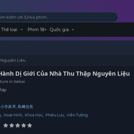
Thể loại
Phim 18+
Quốc gia
 Nguyên Liệu
Hành Dị Giới Của Nhà Thu Thập Nguyên Liệu
ure in Isekai
/tập
小市眞琴
島﨑信長
g
,
Hoạt Hình
,
Khoa Học
,
Phiêu Lưu
,
Viễn Tưởng