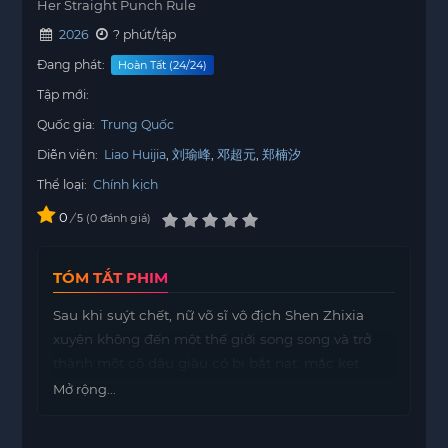
Her Straight Punch Rule
2026
? phút/tập
Đang phát:
Hoàn Tất (24/24)
Tập mới:
Quốc gia:
Trung Quốc
Diễn viên:
Liao Huijia
刘瑜峰
邓超元
郑楠汐
Thể loại:
Chính kịch
0
/
0
đánh giá
5
TÓM TẮT PHIM
Sau khi suýt chết, nữ võ sĩ vô địch Shen Zhixia
xuyên không đến một thế giới song song và trở
thành một cô dâu giàu có bị bắt nạt, mắc kẹt
trong cuộc hôn nhân với một gia đình quyền lực.
Mở rộng...
Khi cô sử dụng kỹ năng chiến đấu của mình để
chống lại kẻ thù, người chồng CEO lạnh lùng của