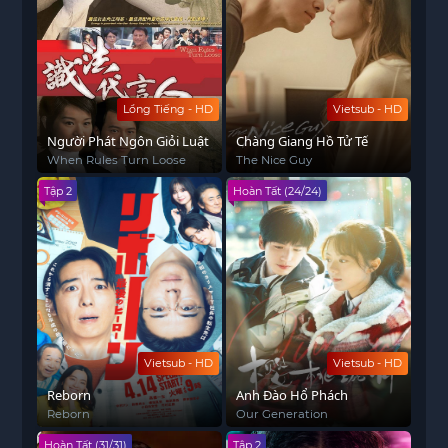
Lồng Tiếng - HD
Vietsub - HD
Người Phát Ngôn Giỏi Luật
Chàng Giang Hồ Tử Tế
When Rules Turn Loose
The Nice Guy
Tập 2
Hoàn Tất (24/24)
Vietsub - HD
Vietsub - HD
Reborn
Anh Đào Hổ Phách
Reborn
Our Generation
Hoàn Tất (31/31)
Tập 2