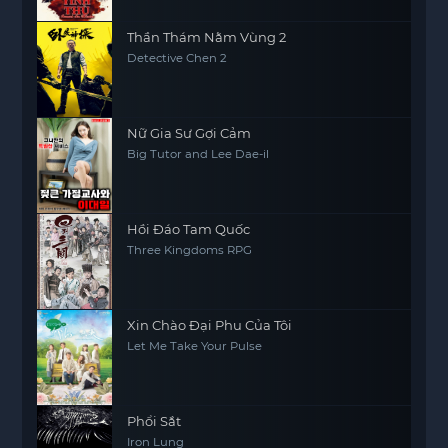
Thần Thám Nằm Vùng 2
Detective Chen 2
Nữ Gia Sư Gợi Cảm
Big Tutor and Lee Dae-il
Hồi Đáo Tam Quốc
Three Kingdoms RPG
Xin Chào Đại Phu Của Tôi
Let Me Take Your Pulse
Phổi Sắt
Iron Lung