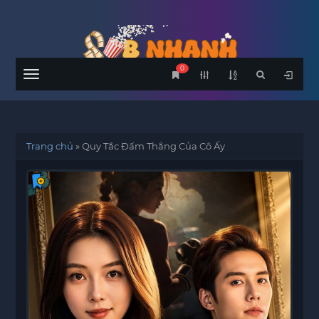
0
Menu
Trang chủ
»
Quy Tắc Đấm Thẳng Của Cô Ấy