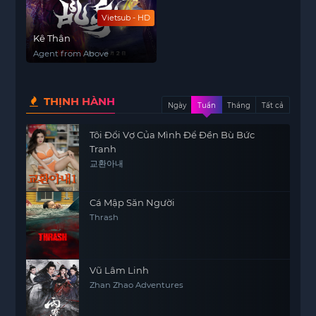
Vietsub - HD
Kê Thân
Agent from Above
THỊNH HÀNH
Ngày
Tuần
Tháng
Tất cả
Tôi Đổi Vợ Của Mình Để Đền Bù Bức
Tranh
교환아내
Cá Mập Săn Người
Thrash
Vũ Lâm Linh
Zhan Zhao Adventures