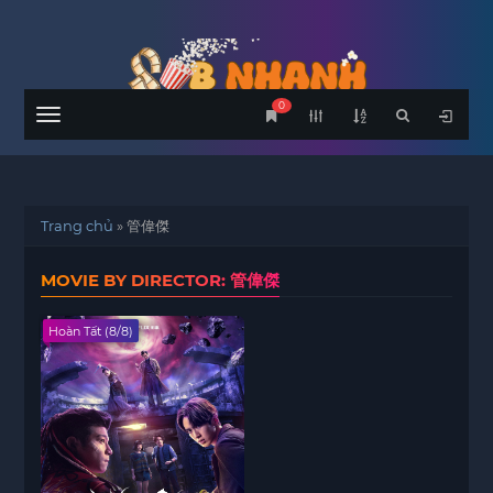
0
Menu
Trang chủ
»
管偉傑
MOVIE BY DIRECTOR: 管偉傑
Hoàn Tất (8/8)