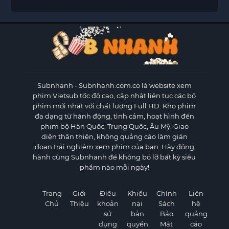
Subnhanh
- Subnhanh.com.co là website xem
phim Vietsub tốc độ cao, cập nhật liên tục các bộ
phim mới nhất với chất lượng Full HD. Kho phim
đa dạng từ hành động, tình cảm, hoạt hình đến
phim bộ Hàn Quốc, Trung Quốc, Âu Mỹ. Giao
diện thân thiện, không quảng cáo làm gián
đoạn trải nghiệm xem phim của bạn. Hãy đồng
hành cùng Subnhanh để không bỏ lỡ bất kỳ siêu
phẩm nào mỗi ngày!
Trang
Giới
Điều
Khiếu
Chính
Liên
Chủ
Thiệu
khoản
nại
Sách
hệ
sử
bản
Bảo
quảng
dụng
quyền
Mật
cáo