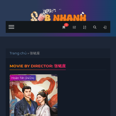
0
Menu
Trang chủ
»
张铭座
MOVIE BY DIRECTOR: 张铭座
Hoàn Tất (24/24)