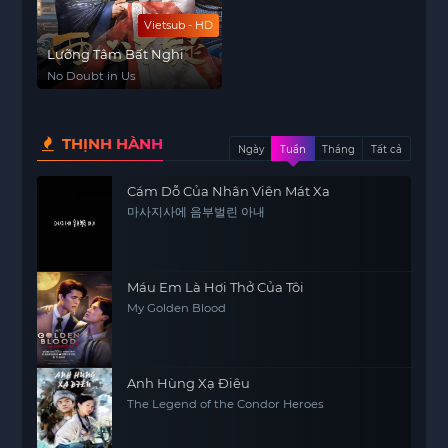
Vietsub - HD
Lưỡng Tâm Bất Nghi
No Doubt in Us
THỊNH HÀNH
Ngày
Tuần
Tháng
Tất cả
Cám Dỗ Của Nhân Viên Mát Xa
마사지사에 음부벌린 아내
Máu Em Là Hơi Thở Của Tôi
My Golden Blood
Anh Hùng Xạ Điêu
The Legend of the Condor Heroes