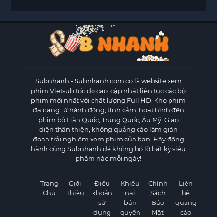
Subnhanh
- Subnhanh.com.co là website xem
phim Vietsub tốc độ cao, cập nhật liên tục các bộ
phim mới nhất với chất lượng Full HD. Kho phim
đa dạng từ hành động, tình cảm, hoạt hình đến
phim bộ Hàn Quốc, Trung Quốc, Âu Mỹ. Giao
diện thân thiện, không quảng cáo làm gián
đoạn trải nghiệm xem phim của bạn. Hãy đồng
hành cùng Subnhanh để không bỏ lỡ bất kỳ siêu
phẩm nào mỗi ngày!
Trang
Giới
Điều
Khiếu
Chính
Liên
Chủ
Thiệu
khoản
nại
Sách
hệ
sử
bản
Bảo
quảng
dụng
quyền
Mật
cáo