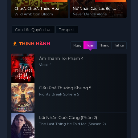
Chước Chước Thiều Hoa
Nữ Nhân Câu Lạc Bộ -
Never Dance Alone
Wild Ambition Bloom
Never Dance Alone
Cơn Lốc Quyền Lực
Tempest
THỊNH HÀNH
Ngày
Tuần
Tháng
Tất cả
Âm Thanh Tội Phạm 4
Voice 4
Đấu Phá Thương Khung 5
Fights Break Sphere 5
Lời Nhắn Cuối Cùng (Phần 2)
The Last Thing He Told Me (Season 2)