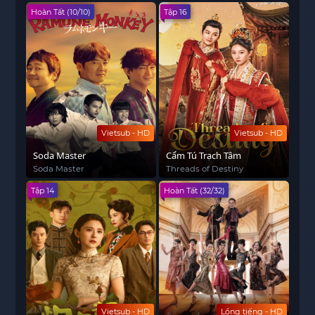
Hoàn Tất (10/10)
Tập 16
Vietsub - HD
Vietsub - HD
Soda Master
Cẩm Tú Trạch Tâm
Soda Master
Threads of Destiny
Tập 14
Hoàn Tất (32/32)
Vietsub - HD
Lồng tiếng - HD