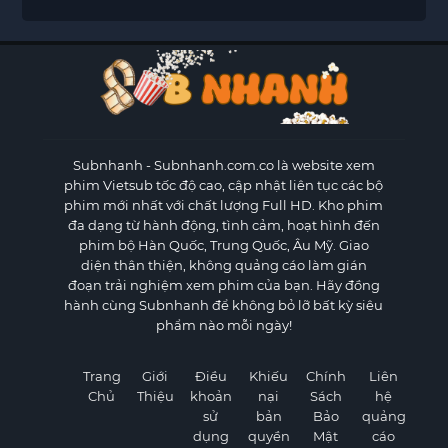
Subnhanh
- Subnhanh.com.co là website xem
phim Vietsub tốc độ cao, cập nhật liên tục các bộ
phim mới nhất với chất lượng Full HD. Kho phim
đa dạng từ hành động, tình cảm, hoạt hình đến
phim bộ Hàn Quốc, Trung Quốc, Âu Mỹ. Giao
diện thân thiện, không quảng cáo làm gián
đoạn trải nghiệm xem phim của bạn. Hãy đồng
hành cùng Subnhanh để không bỏ lỡ bất kỳ siêu
phẩm nào mỗi ngày!
Trang
Giới
Điều
Khiếu
Chính
Liên
Chủ
Thiệu
khoản
nại
Sách
hệ
sử
bản
Bảo
quảng
dụng
quyền
Mật
cáo