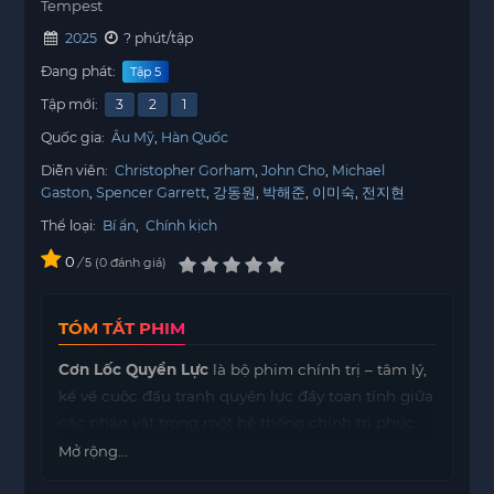
Tempest
2025
? phút/tập
Đang phát:
Tập 5
Tập mới:
3
2
1
Quốc gia:
Âu Mỹ
Hàn Quốc
Diễn viên:
Christopher Gorham
John Cho
Michael
Gaston
Spencer Garrett
강동원
박해준
이미숙
전지현
Thể loại:
Bí ẩn
,
Chính kịch
0
/
0
đánh giá
5
TÓM TẮT PHIM
Cơn Lốc Quyền Lực
là bộ phim chính trị – tâm lý,
kể về cuộc đấu tranh quyền lực đầy toan tính giữa
các nhân vật trong một hệ thống chính trị phức
tạp. Nhân vật chính phải đối mặt với âm mưu,
Mở rộng...
phản bội và những quyết định chiến lược, đồng