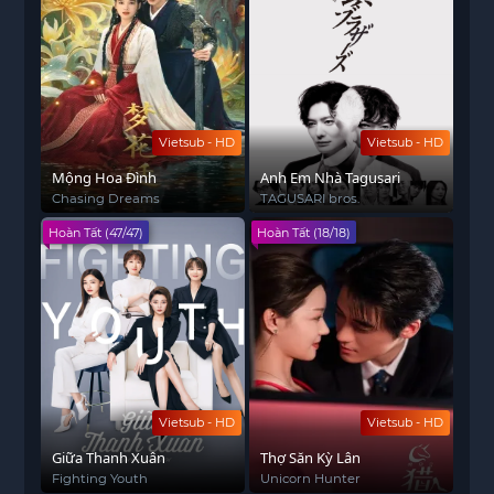
Vietsub - HD
Vietsub - HD
Mộng Hoa Đình
Anh Em Nhà Tagusari
Chasing Dreams
TAGUSARI bros.
Hoàn Tất (47/47)
Hoàn Tất (18/18)
Vietsub - HD
Vietsub - HD
Giữa Thanh Xuân
Thợ Săn Kỳ Lân
Fighting Youth
Unicorn Hunter