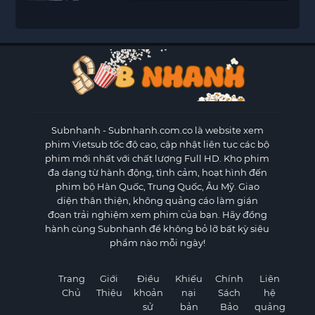
Subnhanh
- Subnhanh.com.co là website xem
phim Vietsub tốc độ cao, cập nhật liên tục các bộ
phim mới nhất với chất lượng Full HD. Kho phim
đa dạng từ hành động, tình cảm, hoạt hình đến
phim bộ Hàn Quốc, Trung Quốc, Âu Mỹ. Giao
diện thân thiện, không quảng cáo làm gián
đoạn trải nghiệm xem phim của bạn. Hãy đồng
hành cùng Subnhanh để không bỏ lỡ bất kỳ siêu
phẩm nào mỗi ngày!
Trang
Giới
Điều
Khiếu
Chính
Liên
Chủ
Thiệu
khoản
nại
Sách
hệ
sử
bản
Bảo
quảng