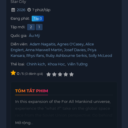
Star City
2026
? phút/tập
Đang phát:
Tập 3
Tập mới:
2
1
Quốc gia:
Âu Mỹ
Diễn viên:
Adam Nagaitis
Agnes O'Casey
Alice
Englert
Anna Maxwell Martin
Josef Davies
Priya
Kansara
Rhys Ifans
Ruby Ashbourne Serkis
Solly McLeod
Thể loại:
Chính kịch
,
Khoa Học
,
Viễn Tưởng
0
/
0
đánh giá
5
TÓM TẮT PHIM
In this expansion of the For All Mankind universe,
experience the “what if” take on the global space
race from the Soviet Union perspective. Go behind
the Iron Curtain, where it’s more dangerous on the
Mở rộng...