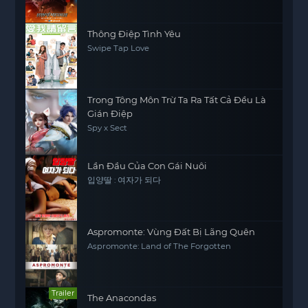
Thông Điệp Tình Yêu
Swipe Tap Love
Trong Tông Môn Trừ Ta Ra Tất Cả Đều Là
Gián Điệp
Spy x Sect
Lần Đầu Của Con Gái Nuôi
입양딸 : 여자가 되다
Aspromonte: Vùng Đất Bị Lãng Quên
Aspromonte: Land of The Forgotten
Trailer
The Anacondas