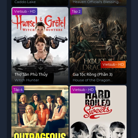
2)
Caddo Lake
Heaven Official's Blessing
(Season 2)
Vietsub - HD
Tập 2
Vietsub - HD
Thợ Săn Phù Thủy
Gia Tộc Rồng (Phần 3)
Witch Hunter
House of the Dragon
(Season 3)
Tập 4
Vietsub - HD