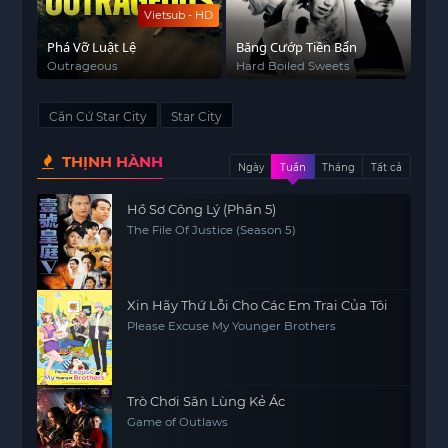
Vietsub - HD
Phá Vỡ Luật Lệ
Băng Cướp Tiền Bẩn
Outrageous
Hard Boiled Sweets
Căn Cứ Star City
Star City
THỊNH HÀNH
Ngày
Tuần
Tháng
Tất cả
Hồ Sơ Công Lý (Phần 5)
The File Of Justice (Season 5)
Xin Hãy Thứ Lỗi Cho Các Em Trai Của Tôi
Please Excuse My Younger Brothers
Trò Chơi Săn Lùng Kẻ Ác
Game of Outlaws