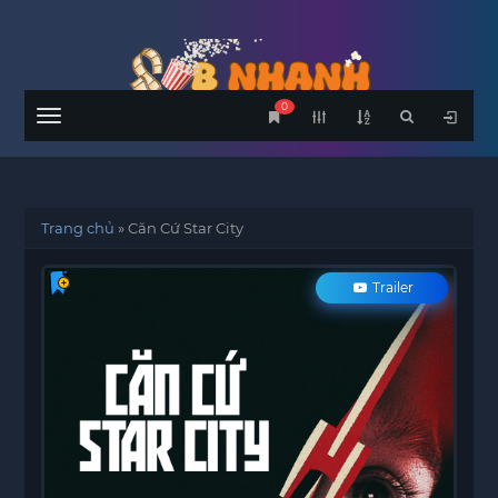
0
Menu
Trang chủ
»
Căn Cứ Star City
Trailer