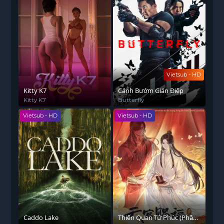
Vietsub - HD
Kitty K7
Cánh Bướm Gián Điệp
Kitty K7
Butterfly
Vietsub - HD
Vietsub - HD
Caddo Lake
Thiên Quan Tứ Phúc (Phần