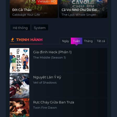
Vietsub - HD
Đời Cải Thảo
Cá Voi Nhỏ Chu Du Đại
Dương
Cabbage Your Life
The Last Whale Singer
Hệ thống
System
THỊNH HÀNH
Ngày
Tuần
Tháng
Tất cả
Gia đình Heck (Phần 1)
The Middle (Season 1)
Nguyệt Lân Ỷ Kỷ
Veil of Shadows
Rực Cháy Giữa Ban Trưa
Twin Fire Dawn