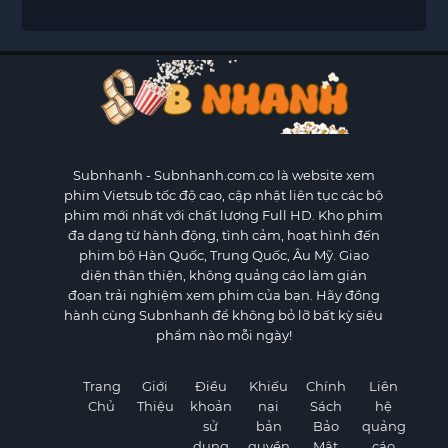
Subnhanh
- Subnhanh.com.co là website xem
phim Vietsub tốc độ cao, cập nhật liên tục các bộ
phim mới nhất với chất lượng Full HD. Kho phim
đa dạng từ hành động, tình cảm, hoạt hình đến
phim bộ Hàn Quốc, Trung Quốc, Âu Mỹ. Giao
diện thân thiện, không quảng cáo làm gián
đoạn trải nghiệm xem phim của bạn. Hãy đồng
hành cùng Subnhanh để không bỏ lỡ bất kỳ siêu
phẩm nào mỗi ngày!
Trang
Giới
Điều
Khiếu
Chính
Liên
Chủ
Thiệu
khoản
nại
Sách
hệ
sử
bản
Bảo
quảng
dụng
quyền
Mật
cáo