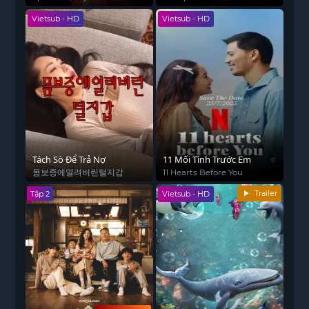
Vietsub - HD
Vietsub - HD
Tách Sò Để Trả Nợ
11 Mối Tình Trước Em
몸보증에열려버린털지갑
11 Hearts Before You
Trailer
Tập 2
Vietsub - HD