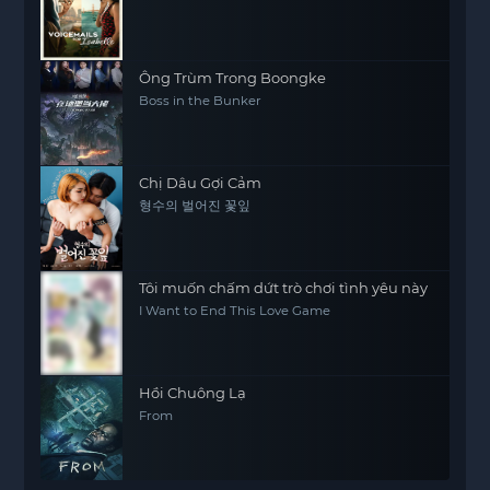
Ông Trùm Trong Boongke
Boss in the Bunker
Chị Dâu Gợi Cảm
형수의 벌어진 꽃잎
Tôi muốn chấm dứt trò chơi tình yêu này
I Want to End This Love Game
Hồi Chuông Lạ
From