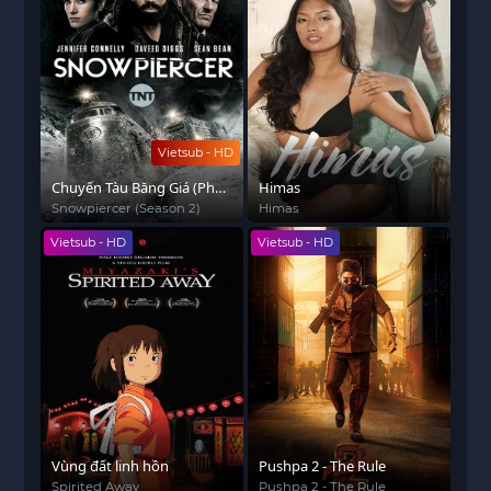
Vietsub - HD
Chuyến Tàu Băng Giá (Phần
Himas
2)
Snowpiercer (Season 2)
Himas
Vietsub - HD
Vietsub - HD
Vùng đất linh hồn
Pushpa 2 - The Rule
Spirited Away
Pushpa 2 - The Rule