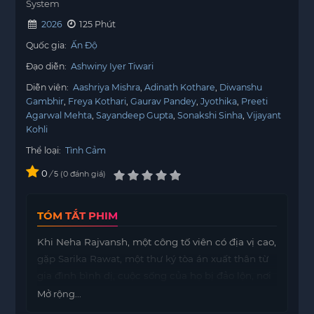
System
2026
125 Phút
Quốc gia:
Ấn Độ
Đạo diễn:
Ashwiny Iyer Tiwari
Diễn viên:
Aashriya Mishra
Adinath Kothare
Diwanshu
Gambhir
Freya Kothari
Gaurav Pandey
Jyothika
Preeti
Agarwal Mehta
Sayandeep Gupta
Sonakshi Sinha
Vijayant
Kohli
Thể loại:
Tình Cảm
0
/
0
đánh giá
5
TÓM TẮT PHIM
Khi Neha Rajvansh, một công tố viên có địa vị cao,
gặp Sarika Rawat, một thư ký tòa án xuất thân từ
gia đình bình dị, cuộc sống của họ bị đảo lộn, nơi
quyền lực định nghĩa sự thật, làm mờ ranh giới
Mở rộng...
pháp lý và đặt ra câu hỏi về ý nghĩa thực sự của