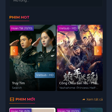
Mở rộng...
người sống sót đã tập hợp lại bên ngoài các thành
phố lớn để bắt đầu nhiệm vụ khó khăn chiến đấu
PHIM HOT
trở lại. Mỗi ngày là một bài kiểm tra khả năng
sống sót khi những người lính công dân làm việc
Hoàn Tất (10/10)
Vietsub - HD
Viet
để bảo vệ những người dân được họ chăm sóc
trong khi cũng tham gia vào một chiến dịch nổi
dậy chống lại lực lượng người ngoài hành tinh
đang chiếm đóng.
 - HD
Vietsub - HD
Truy Tìm
Công Chúa Bán Yêu - Phần
Kì 
2
Search
Yashahime: Princess Half-
바캉
Demon: The Second Act
PHIM MỚI
Xem tất cả
Hoàn Tất (8/8)
Hoàn Tất (10/10)