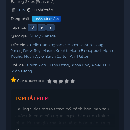
Falling Skies (Season 5)
2015
60 phút/tập
Đang phát:
Hoàn Tất (10/10)
Tập mới:
10
9
8
Quốc gia:
Âu Mỹ
Canada
Diễn viên:
Colin Cunningham
Connor Jessup
Doug
Jones
Drew Roy
Maxim Knight
Moon Bloodgood
Mpho
Koaho
Noah Wyle
Sarah Carter
Will Patton
Thể loại:
Chính kịch
,
Hành Động
,
Khoa Học
,
Phiêu Lưu
,
Viễn Tưởng
0
/
0
đánh giá
5
TÓM TẮT PHIM
Falling Skies mở ra trong bối cảnh hỗn loạn sau
cuộc tấn công của người ngoài hành tinh khiến
phần lớn thế giới mất khả năng hoàn toàn. Trong
sáu tháng kể từ cuộc xâm lược đầu tiên, một số ít