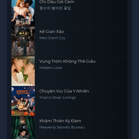
Chị Dâu Gợi Cảm
형수의 벌어진 꽃잎
Kẻ Gian Xảo
Men Don't Cry
Vụng Trộm Không Thể Giấu
Hidden Love
Chuyện Vui Của Y Nhiên
Yiran's Silver Linings
Khâm Thiên Kỳ Đàm
Heavenly Secrets Bureau