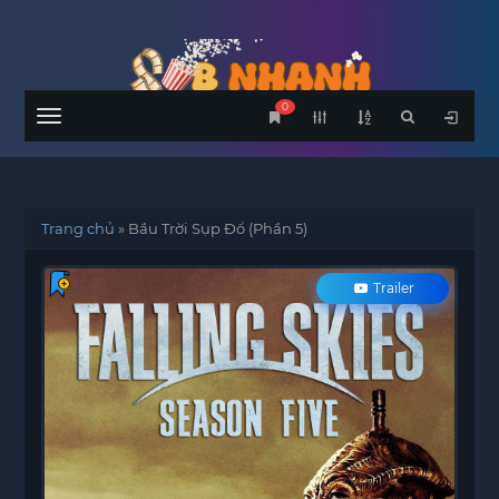
0
Menu
Trang chủ
»
Bầu Trời Sụp Đổ (Phần 5)
Trailer