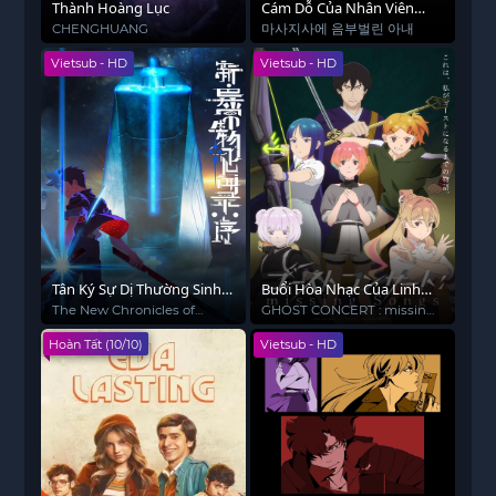
Thành Hoàng Lục
Cám Dỗ Của Nhân Viên
Mát Xa
CHENGHUANG
마사지사에 음부벌린 아내
Vietsub - HD
Vietsub - HD
Tân Ký Sự Dị Thường Sinh
Buổi Hòa Nhạc Của Linh
Vật: Khởi Đầu
Hồn
The New Chronicles of
GHOST CONCERT : missing
Extraordinary Beings:
Songs
Hoàn Tất (10/10)
Vietsub - HD
Preface