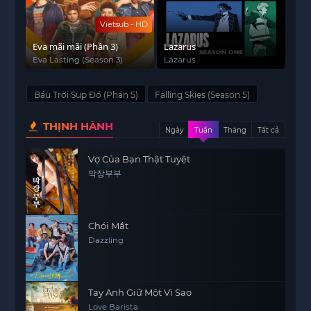
Vietsub - HD
Eva mãi mãi (Phần 3)
Lazarus
Eva Lasting (Season 3)
Lazarus
Bầu Trời Sụp Đổ (Phần 5)
Falling Skies (Season 5)
THỊNH HÀNH
Ngày
Tuần
Tháng
Tất cả
Vợ Của Bạn Thật Tuyệt
막장부부
Chói Mắt
Dazzling
Tay Anh Giữ Một Vì Sao
Love Barista