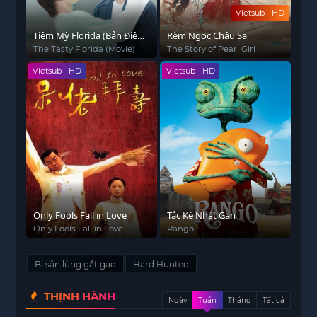
Vietsub - HD
Tiệm Mỳ Florida (Bản Điện
Rèm Ngọc Châu Sa
Ảnh)
The Tasty Florida (Movie)
The Story of Pearl Girl
Vietsub - HD
Vietsub - HD
Only Fools Fall in Love
Tắc Kè Nhát Gan
Only Fools Fall in Love
Rango
Bị săn lùng gắt gao
Hard Hunted
THỊNH HÀNH
Ngày
Tuần
Tháng
Tất cả