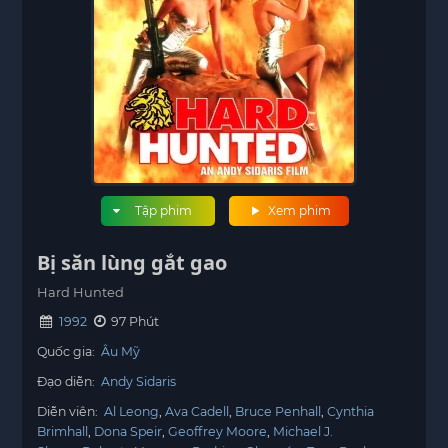
Tập phim
Xem phim
Bị săn lùng gắt gao
Hard Hunted
1992
97 Phút
Quốc gia:
Âu Mỹ
Đạo diễn:
Andy Sidaris
Diễn viên:
Al Leong
Ava Cadell
Bruce Penhall
Cynthia
Brimhall
Dona Speir
Geoffrey Moore
Michael J.