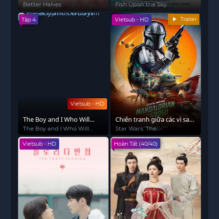
Better Halves
Fish Upon the Sky
Trailer
Tập 4
Vietsub - HD
Vietsub - HD
The Boy and I Who Will
Chiến tranh giữa các vì sao:
Break Up in 100 Days
Người Mandalorian và
The Boy and I Who Will
Star Wars: The
Break Up in 100 Days
Mandalorian and Grogu
Grogu
Vietsub - HD
Hoàn Tất (40/40)