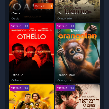
Vietsub - HD
Oasis
Omukade: Con Rết
Người
Oasis
Omukade
Vietsub - HD
Vietsub - HD
Othello
Orangutan
Othello
Orangutan
Vietsub - HD
Vietsub - HD