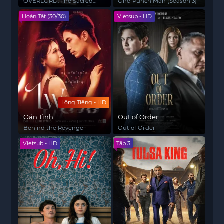
OVERLORD: The Sacred
One-Punch Man (Season 3)
Kingdom
Hoàn Tất (30/30)
Vietsub - HD
Lồng Tiếng - HD
Oán Tình
Out of Order
Behind the Revenge
Out of Order
Vietsub - HD
Tập 3