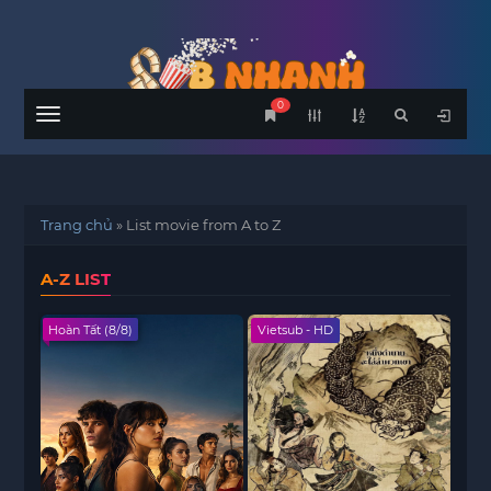
0
Menu
Trang chủ
»
List movie from A to Z
A-Z LIST
Hoàn Tất (8/8)
Vietsub - HD