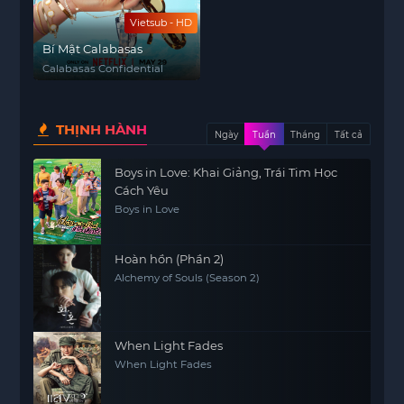
Vietsub - HD
Bí Mật Calabasas
Calabasas Confidential
THỊNH HÀNH
Ngày
Tuần
Tháng
Tất cả
Boys in Love: Khai Giảng, Trái Tim Học
Cách Yêu
Boys in Love
Hoàn hồn (Phần 2)
Alchemy of Souls (Season 2)
When Light Fades
When Light Fades