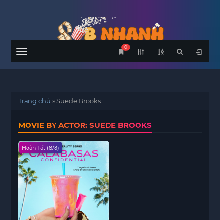
0
Menu
Trang chủ
»
Suede Brooks
MOVIE BY ACTOR: SUEDE BROOKS
Hoàn Tất (8/8)