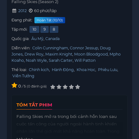
Falling Skies (Season 2)
2012
60 phút/tập
Đang phát:
Hoàn Tất (10/10)
Tập mới:
10
9
8
Quốc gia:
Âu Mỹ
Canada
Diễn viên:
Colin Cunningham
Connor Jessup
Doug
Jones
Drew Roy
Maxim Knight
Moon Bloodgood
Mpho
Koaho
Noah Wyle
Sarah Carter
Will Patton
Thể loại:
Chính kịch
,
Hành Động
,
Khoa Học
,
Phiêu Lưu
,
Viễn Tưởng
0
/
0
đánh giá
5
TÓM TẮT PHIM
Falling Skies mở ra trong bối cảnh hỗn loạn sau
cuộc tấn công của người ngoài hành tinh khiến
phần lớn thế giới mất khả năng hoàn toàn. Trong
sáu tháng kể từ cuộc xâm lược đầu tiên, một số ít