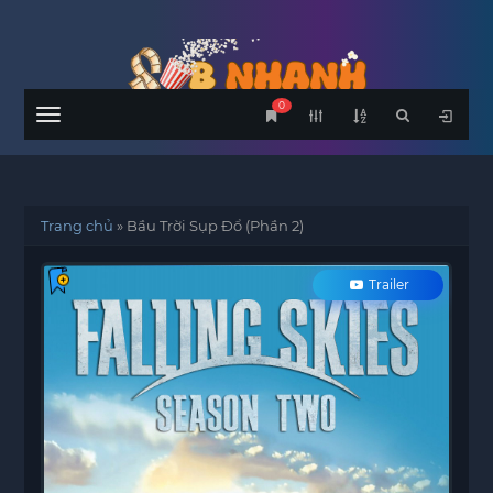
0
Menu
Trang chủ
»
Bầu Trời Sụp Đổ (Phần 2)
Trailer