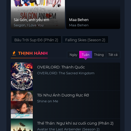
Sài Gòn, anh yêu em
Maa Behen
Saigon, I Love You
Maa Behen
Bầu Trời Sụp Đổ (Phần 2)
Falling Skies (Season 2)
THỊNH HÀNH
Ngày
Tuần
Tháng
Tất cả
OVERLORD: Thánh Quốc
OVERLORD: The Sacred Kingdom
Tôi Như Ánh Dương Rực Rỡ
Shine on Me
Thế Thần: Ngự khí sư cuối cùng (Phần 2)
Avatar the Last Airbender (Season 2)