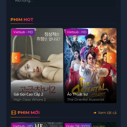
Mở rộng...
người sống sót đã tập hợp lại bên ngoài các thành
phố lớn để bắt đầu nhiệm vụ khó khăn chiến đấu
PHIM HOT
trở lại. Mỗi ngày là một bài kiểm tra khả năng
sống sót khi những người lính công dân làm việc
Vietsub - HD
Vietsub - HD
Viet
để bảo vệ những người dân được họ chăm sóc
trong khi cũng tham gia vào một chiến dịch nổi
dậy chống lại lực lượng người ngoài hành tinh
đang chiếm đóng.
Gái Gọi Cao Cấp 2
Ảo Thuật Sư
Cô 
Đẹp
m
High Class Whore 2
The Oriental Illusionist
한
Bei
칸
PHIM MỚI
Xem tất cả
Vietsub - HD
Hoàn Tất (10/10)