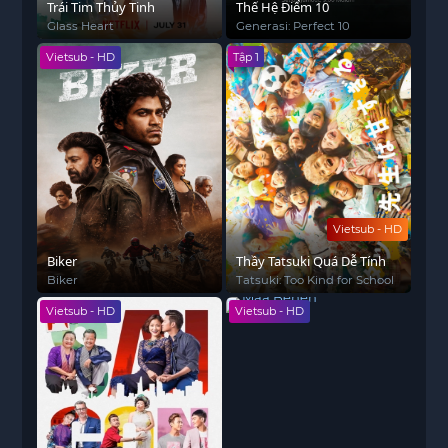
Trái Tim Thủy Tinh
Thế Hệ Điểm 10
Glass Heart
Generasi: Perfect 10
Vietsub - HD
Tập 1
Vietsub - HD
Biker
Thầy Tatsuki Quá Dễ Tính
Biker
Tatsuki: Too Kind for School
Vietsub - HD
Vietsub - HD