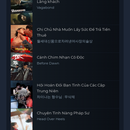
Lãng khách
Vagabond
Chị Chủ Nhà Muốn Lấy Sức Để Trả Tiền
Thuê
월세대신몸으로차려낸여사장의술상
Cánh Chim Nhạn Cô Độc
Before Dawn
Hội Hoán Đổi Bạn Tình Của Các Cặp
Trung Niên
차이나는 형수님 : 무삭제
Chuyện Tình Nàng Pháp Sư
Head Over Heels