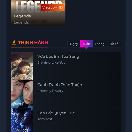
Vietsub - HD
Legends
Legends
THỊNH HÀNH
Ngày
Tuần
Tháng
Tất cả
Vừa Lúc Em Tỏa Sáng
Shining Like You
Cạnh Tranh Thân Thiện
Friendly Rivalry
Cơn Lốc Quyền Lực
Tempest