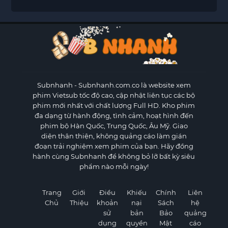
Subnhanh
- Subnhanh.com.co là website xem
phim Vietsub tốc độ cao, cập nhật liên tục các bộ
phim mới nhất với chất lượng Full HD. Kho phim
đa dạng từ hành động, tình cảm, hoạt hình đến
phim bộ Hàn Quốc, Trung Quốc, Âu Mỹ. Giao
diện thân thiện, không quảng cáo làm gián
đoạn trải nghiệm xem phim của bạn. Hãy đồng
hành cùng Subnhanh để không bỏ lỡ bất kỳ siêu
phẩm nào mỗi ngày!
Trang
Giới
Điều
Khiếu
Chính
Liên
Chủ
Thiệu
khoản
nại
Sách
hệ
sử
bản
Bảo
quảng
dụng
quyền
Mật
cáo