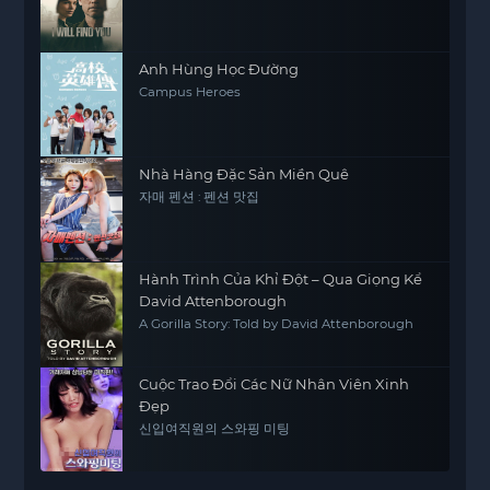
Anh Hùng Học Đường
Campus Heroes
Nhà Hàng Đặc Sản Miền Quê
자매 펜션 : 펜션 맛집
Hành Trình Của Khỉ Đột – Qua Giọng Kể
David Attenborough
A Gorilla Story: Told by David Attenborough
Cuộc Trao Đổi Các Nữ Nhân Viên Xinh
Đẹp
신입여직원의 스와핑 미팅