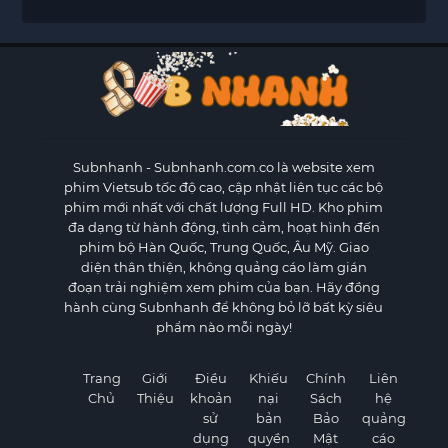
Subnhanh
- Subnhanh.com.co là website xem
phim Vietsub tốc độ cao, cập nhật liên tục các bộ
phim mới nhất với chất lượng Full HD. Kho phim
đa dạng từ hành động, tình cảm, hoạt hình đến
phim bộ Hàn Quốc, Trung Quốc, Âu Mỹ. Giao
diện thân thiện, không quảng cáo làm gián
đoạn trải nghiệm xem phim của bạn. Hãy đồng
hành cùng Subnhanh để không bỏ lỡ bất kỳ siêu
phẩm nào mỗi ngày!
Trang
Giới
Điều
Khiếu
Chính
Liên
Chủ
Thiệu
khoản
nại
Sách
hệ
sử
bản
Bảo
quảng
dụng
quyền
Mật
cáo