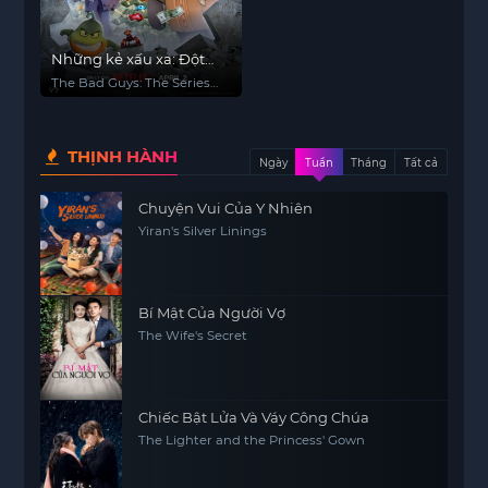
Những kẻ xấu xa: Đột
nhập (Phần 2)
The Bad Guys: The Series
(Season 2)
THỊNH HÀNH
Ngày
Tuần
Tháng
Tất cả
Chuyện Vui Của Y Nhiên
Yiran's Silver Linings
Bí Mật Của Người Vợ
The Wife's Secret
Chiếc Bật Lửa Và Váy Công Chúa
The Lighter and the Princess' Gown