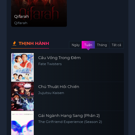
Qifarah
Qifarah
THỊNH HÀNH
Ngày
Tuần
Tháng
Tất cả
Cầu Vồng Trong Đêm
Fate Twisters
Chú Thuật Hồi Chiến
Jujutsu Kaisen
Gái Ngành Hạng Sang (Phần 2)
The Girlfriend Experience (Season 2)