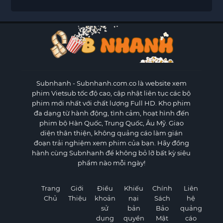
Subnhanh
- Subnhanh.com.co là website xem
phim Vietsub tốc độ cao, cập nhật liên tục các bộ
phim mới nhất với chất lượng Full HD. Kho phim
đa dạng từ hành động, tình cảm, hoạt hình đến
phim bộ Hàn Quốc, Trung Quốc, Âu Mỹ. Giao
diện thân thiện, không quảng cáo làm gián
đoạn trải nghiệm xem phim của bạn. Hãy đồng
hành cùng Subnhanh để không bỏ lỡ bất kỳ siêu
phẩm nào mỗi ngày!
Trang
Giới
Điều
Khiếu
Chính
Liên
Chủ
Thiệu
khoản
nại
Sách
hệ
sử
bản
Bảo
quảng
dụng
quyền
Mật
cáo