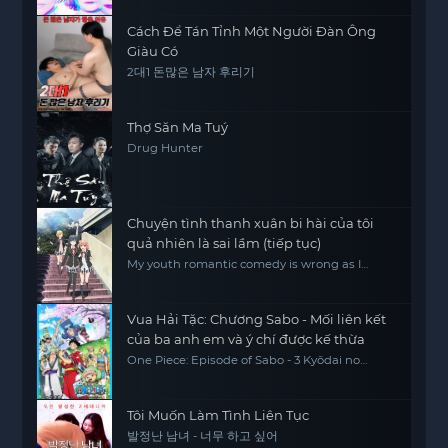
Cách Để Tán Tỉnh Một Người Đàn Ông
Giàu Có
2대1 돈많은 남자 후리기
Thợ Săn Ma Tuý
Drug Hunter
Chuyện tình thanh xuân bi hài của tôi
quả nhiên là sai lầm (tiếp tục)
My youth romantic comedy is wrong as I
expected.2
Vua Hải Tặc: Chương Sabo - Mối liên kết
của ba anh em và ý chí được kế thừa
One Piece: Episode of Sabo - 3 Kyōdai no
Kizuna Kiseki no Saikai to Uketsugareru Ishi,
One Piece Sapo Special Chapter Three
Brothers' Bonds, Miracle Reunion and
Inherited Will
Tôi Muốn Làm Tình Liên Tục
발정난 남녀 - 너무 하고 싶어