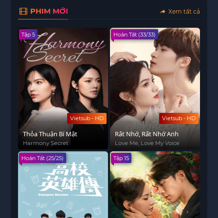
PHIM MỚI
Xem tất cả
Tập 5
Hoàn Tất (33/33)
Vietsub - HD
Vietsub - HD
Thỏa Thuận Bí Mật
Rất Nhớ, Rất Nhớ Anh
Harmony Secret
Love Me, Love My Voice
Hoàn Tất (25/25)
Tập 15