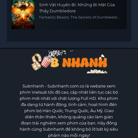
Sinh Vật Huyền Bí: Những Bí Mật Của
Thầy Dumbledore
Fantastic Beasts: The Secrets of Dumbledore
- Fantasy
Subnhanh
- Subnhanh.com.co là website xem
phim Vietsub tốc độ cao, cập nhật liên tục các bộ
phim mới nhất với chất lượng Full HD. Kho phim
đa dạng từ hành động, tình cảm, hoạt hình đến
phim bộ Hàn Quốc, Trung Quốc, Âu Mỹ. Giao
diện thân thiện, không quảng cáo làm gián
đoạn trải nghiệm xem phim của bạn. Hãy đồng
hành cùng Subnhanh để không bỏ lỡ bất kỳ siêu
phẩm nào mỗi ngày!