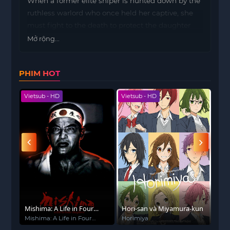
When a former elite sniper is hunted down by the
ruthless warlord who once held her captive, she
must fight to the death to protect the daughter
she has raised in hiding, on a remote Australian
Mở rộng...
farm.
PHIM HOT
Vietsub - HD
Vietsub - HD
Hoàn
 - HD
ất
Mishima: A Life in Four
Hori-san và Miyamura-kun
Dữ 
Chapters
Mishima: A Life in Four
Horimiya
Dre
Chapters