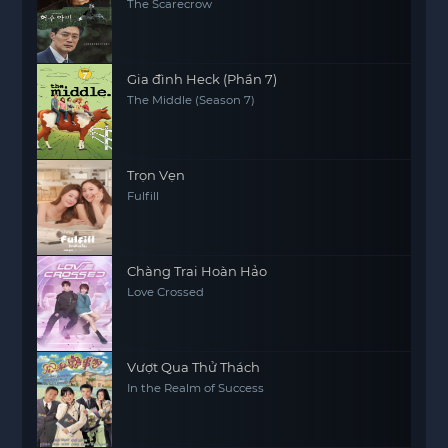
The Scarecrow
Gia đình Heck (Phần 7)
The Middle (Season 7)
Trọn Vẹn
Fulfill
Chàng Trai Hoàn Hảo
Love Crossed
Vượt Qua Thử Thách
In the Realm of Success