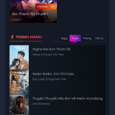
Vietsub - HD
Âm Thanh Tội Phạm 1
Voice 1
THỊNH HÀNH
Ngày
Tuần
Tháng
Tất cả
Nghe Nói Em Thích Tôi
Have a Crush On You
Noãn Noãn, Xin Chỉ Giáo
My Love, Enlighten Me
Truyền Thuyết Hắc Ám Về Malin Kundang
Smothered