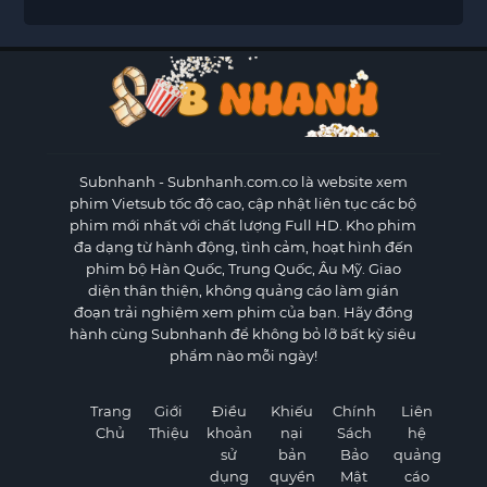
Subnhanh
- Subnhanh.com.co là website xem
phim Vietsub tốc độ cao, cập nhật liên tục các bộ
phim mới nhất với chất lượng Full HD. Kho phim
đa dạng từ hành động, tình cảm, hoạt hình đến
phim bộ Hàn Quốc, Trung Quốc, Âu Mỹ. Giao
diện thân thiện, không quảng cáo làm gián
đoạn trải nghiệm xem phim của bạn. Hãy đồng
hành cùng Subnhanh để không bỏ lỡ bất kỳ siêu
phẩm nào mỗi ngày!
Trang
Giới
Điều
Khiếu
Chính
Liên
Chủ
Thiệu
khoản
nại
Sách
hệ
sử
bản
Bảo
quảng
dụng
quyền
Mật
cáo