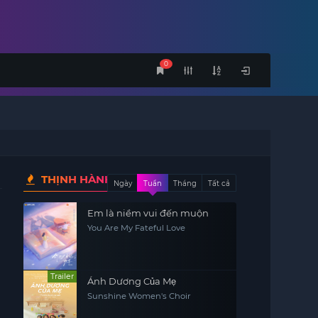
0
THỊNH HÀNH
Ngày
Tuần
Tháng
Tất cả
Em là niềm vui đến muộn
You Are My Fateful Love
Trailer
Ánh Dương Của Mẹ
Sunshine Women's Choir