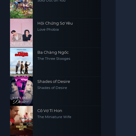
Sold Out on You
Hội Chứng Sợ Yêu
Love Phobia
Ba Chàng Ngốc
The Three Stooges
Shades of Desire
Shades of Desire
Cô Vợ Tí Hon
The Miniature Wife