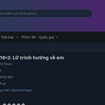
Thể loại
Phim 18+
Quốc gia
18×2: Lữ trình hướng về em
ful Days
t
Nhật Bản
Fujii
ng Hán
Kiyohara Kaya