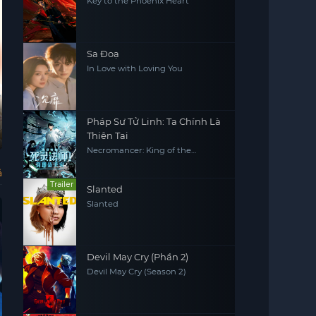
Key to the Phoenix Heart
Sa Đoạ
In Love with Loving You
Vietsub - HD
Vietsub - HD
Pháp Sư Tử Linh: Ta Chính Là
Nhịp nhàng
Vây Hãm: Kẻ
Quốc Sắc Phương
Ké
Thiên Tai
Trừng Phạt
Hoa
Tộc
Move
The Roundup:
Flourished Peony
The
Necromancer: King of the
Punishment
(Se
Scourge
ả
Trailer
Slanted
Slanted
Devil May Cry (Phần 2)
Devil May Cry (Season 2)