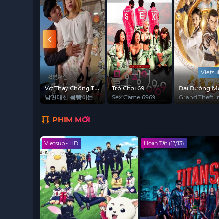
Vietsu
ng Tình
Vợ Thay Chồng Trả
Trò Chơi 69
Đại Đường M
i Cô Nàng
Nợ
Đạo Đoàn
약 옆방 아줌
남편대신 몸빵하는
Sex Game 6969
Grand Theft i
아내
Tang
Xóm
PHIM MỚI
Vietsub - HD
Hoàn Tất (13/13)