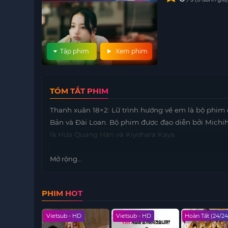
Tập phim
Xem phim
TÓM TẮT PHIM
Thanh xuân 18×2: Lữ trình hướng về em là bộ phim 
Bản và Đài Loan. Bộ phim được đạo diễn bởi Michihi
là Hứa Quang Hán và Kiyohara Kaya.
Mở rộng...
PHIM HOT
 - HD
Vietsub - HD
Vietsub - HD
Hoàn Tất (24/24