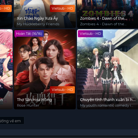
b - HD
Vietsub - HD
Xin Chào Ngày Xưa Ấy
Zombies 4 - Dawn of the
Vampires
My Huckleberry Friends
Zombies 4 - Dawn of the
Vampires
Hoàn Tất (16/16)
Vietsub - HD
Vietsub - HD
un
Thợ Săn Hoa Hồng
Chuyện tình thanh xuân bi hài
của tôi quả nhiên là sai lầm
Rose Hunter
My youth romantic comedy is
wrong as I expected.2
(tiếp tục)
hướng về em