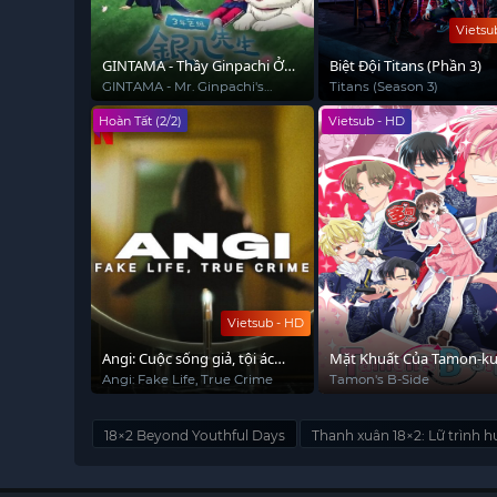
Vietsu
GINTAMA - Thầy Ginpachi Ở
Biệt Đội Titans (Phần 3)
Lớp 3-Z
GINTAMA - Mr. Ginpachi's
Titans (Season 3)
Zany Class
Hoàn Tất (2/2)
Vietsub - HD
Vietsub - HD
Angi: Cuộc sống giả, tội ác
Mặt Khuất Của Tamon-k
thật
Angi: Fake Life, True Crime
Tamon's B-Side
18×2 Beyond Youthful Days
Thanh xuân 18×2: Lữ trình 