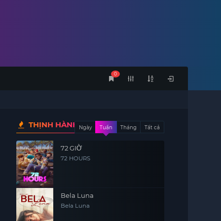
0
THỊNH HÀNH
Ngày
Tuần
Tháng
Tất cả
72 GIỜ
72 HOURS
Bela Luna
Bela Luna