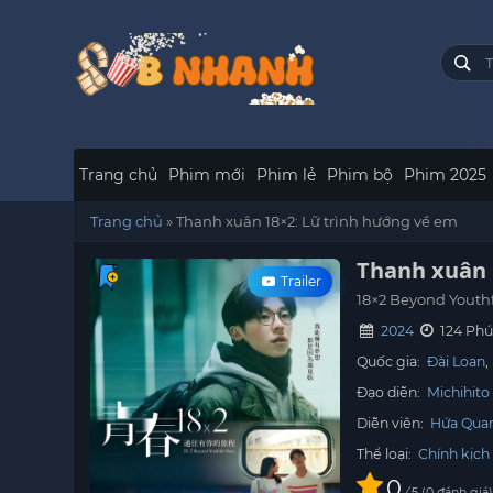
Trang chủ
Phim mới
Phim lẻ
Phim bộ
Phim 2025
Trang chủ
»
Thanh xuân 18×2: Lữ trình hướng về em
Thanh xuân 
Trailer
18×2 Beyond Youth
2024
124 Phú
Quốc gia:
Đài Loan
Đạo diễn:
Michihito 
Diễn viên:
Hứa Qua
Thể loại:
Chính kịch
0
/
0
đánh giá
5