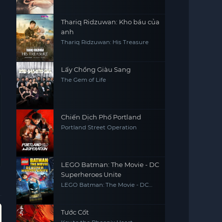
Thariq Ridzuwan: Kho báu của
anh
Thariq Ridzuwan: His Treasure
Lấy Chồng Giàu Sang
The Gem of Life
Chiến Dịch Phố Portland
Portland Street Operation
LEGO Batman: The Movie - DC
Superheroes Unite
LEGO Batman: The Movie - DC
Superheroes Unite
Hoàn Tất (5/5)
Vietsub - HD
Hoàn Tất (32/32)
Hoàn
Tước Cốt