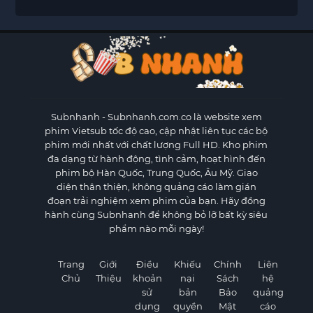
Subnhanh
- Subnhanh.com.co là website xem
phim Vietsub tốc độ cao, cập nhật liên tục các bộ
phim mới nhất với chất lượng Full HD. Kho phim
đa dạng từ hành động, tình cảm, hoạt hình đến
phim bộ Hàn Quốc, Trung Quốc, Âu Mỹ. Giao
diện thân thiện, không quảng cáo làm gián
đoạn trải nghiệm xem phim của bạn. Hãy đồng
hành cùng Subnhanh để không bỏ lỡ bất kỳ siêu
phẩm nào mỗi ngày!
Trang
Giới
Điều
Khiếu
Chính
Liên
Chủ
Thiệu
khoản
nại
Sách
hệ
sử
bản
Bảo
quảng
dụng
quyền
Mật
cáo