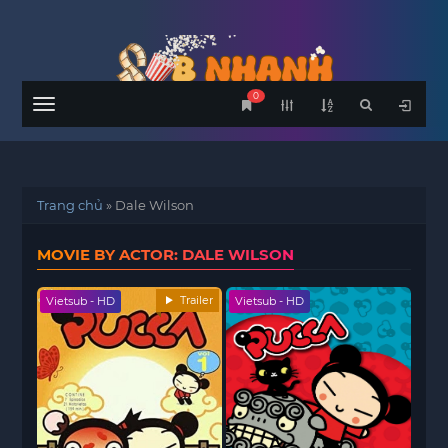
0
Menu
Trang chủ
»
Dale Wilson
MOVIE BY ACTOR: DALE WILSON
Trailer
Vietsub - HD
Vietsub - HD