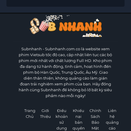
Subnhanh
- Subnhanh.com.co là website xem
phim Vietsub tốc độ cao, cập nhật liên tục các bộ
phim mới nhất với chất lượng Full HD. Kho phim
đa dạng từ hành động, tình cảm, hoạt hình đến
phim bộ Hàn Quốc, Trung Quốc, Âu Mỹ. Giao
diện thân thiện, không quảng cáo làm gián
đoạn trải nghiệm xem phim của bạn. Hãy đồng
hành cùng Subnhanh để không bỏ lỡ bất kỳ siêu
phẩm nào mỗi ngày!
Trang
Giới
Điều
Khiếu
Chính
Liên
Chủ
Thiệu
khoản
nại
Sách
hệ
sử
bản
Bảo
quảng
dụng
quyền
Mật
cáo