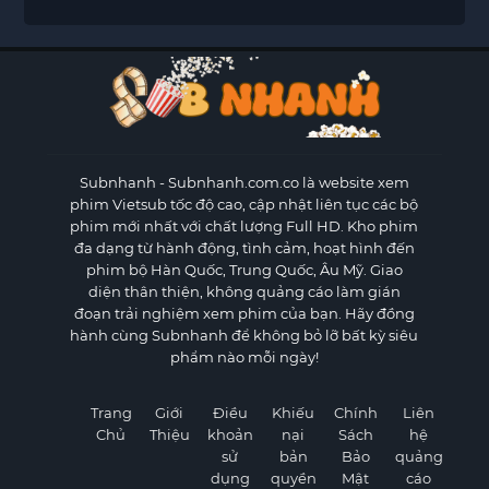
Subnhanh
- Subnhanh.com.co là website xem
phim Vietsub tốc độ cao, cập nhật liên tục các bộ
phim mới nhất với chất lượng Full HD. Kho phim
đa dạng từ hành động, tình cảm, hoạt hình đến
phim bộ Hàn Quốc, Trung Quốc, Âu Mỹ. Giao
diện thân thiện, không quảng cáo làm gián
đoạn trải nghiệm xem phim của bạn. Hãy đồng
hành cùng Subnhanh để không bỏ lỡ bất kỳ siêu
phẩm nào mỗi ngày!
Trang
Giới
Điều
Khiếu
Chính
Liên
Chủ
Thiệu
khoản
nại
Sách
hệ
sử
bản
Bảo
quảng
dụng
quyền
Mật
cáo