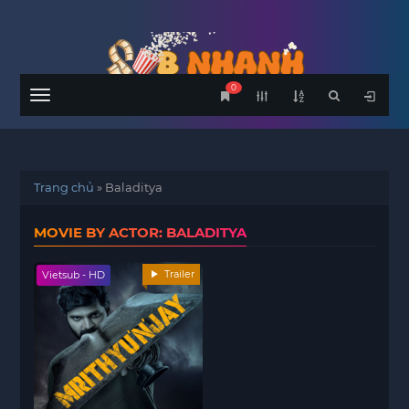
0
Menu
Trang chủ
»
Baladitya
MOVIE BY ACTOR: BALADITYA
Trailer
Vietsub - HD