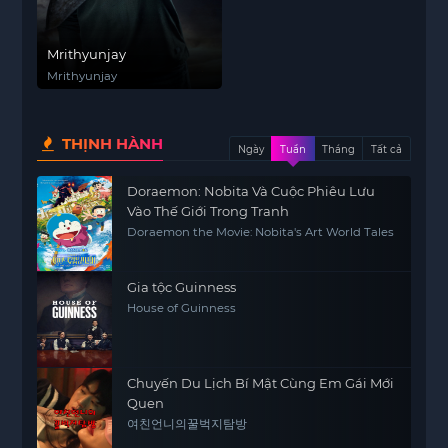
Mrithyunjay
Mrithyunjay
THỊNH HÀNH
Ngày
Tuần
Tháng
Tất cả
Doraemon: Nobita Và Cuộc Phiêu Lưu
Vào Thế Giới Trong Tranh
Doraemon the Movie: Nobita's Art World Tales
Gia tộc Guinness
House of Guinness
Chuyến Du Lịch Bí Mật Cùng Em Gái Mới
Quen
여친언니의꿀벅지탐방