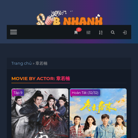
0
Menu
Trang chủ
»
章若楠
MOVIE BY ACTOR: 章若楠
Tập 9
Hoàn Tất (32/32)