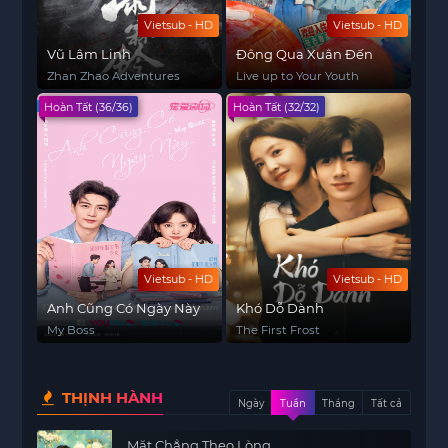
Vietsub - HD
Vietsub - HD
Vũ Lâm Linh
Đông Qua Xuân Đến
Zhan Zhao Adventures
Live up to Your Youth
Hoàn Tất (36/36)
Hoàn Tất (32/32)
Vietsub - HD
Vietsub - HD
Anh Cũng Có Ngày Này
Khó Dỗ Dành
My Boss
The First Frost
THỊNH HÀNH
Ngày
Tuần
Tháng
Tất cả
Mặt Chẳng Theo Lòng