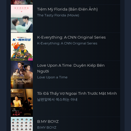
Tiệm Mỳ Florida (Bản Điện Ảnh)
The Tasty Florida (Movie)
K-Everything: A CNN Original Series
K-Everything: A CNN Original Series
Love Upon A Time: Duyên Kiếp Bên
Người
Love Upon a Time
Tôi Đã Thấy Vợ Ngoại Tình Trước Mặt Mình
남편앞에서 섹스하는 아내
B:MY BOYZ
B:MY BOYZ