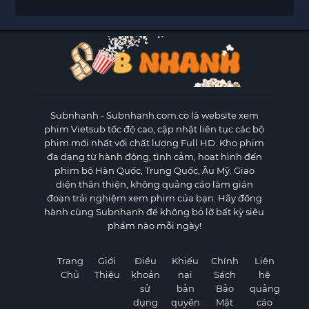
Subnhanh
- Subnhanh.com.co là website xem
phim Vietsub tốc độ cao, cập nhật liên tục các bộ
phim mới nhất với chất lượng Full HD. Kho phim
đa dạng từ hành động, tình cảm, hoạt hình đến
phim bộ Hàn Quốc, Trung Quốc, Âu Mỹ. Giao
diện thân thiện, không quảng cáo làm gián
đoạn trải nghiệm xem phim của bạn. Hãy đồng
hành cùng Subnhanh để không bỏ lỡ bất kỳ siêu
phẩm nào mỗi ngày!
Trang
Giới
Điều
Khiếu
Chính
Liên
Chủ
Thiệu
khoản
nại
Sách
hệ
sử
bản
Bảo
quảng
dụng
quyền
Mật
cáo