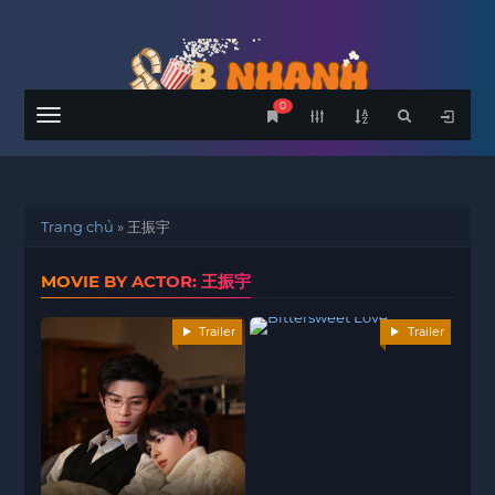
0
Menu
Trang chủ
»
王振宇
MOVIE BY ACTOR: 王振宇
Trailer
Trailer