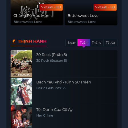
Vietsub - HD
Vietsub - HD
Chàng Rể Hào Môn
Bittersweet Love
Bittersweet Love
Bittersweet Love
THỊNH HÀNH
Ngày
Tuần
Tháng
Tất cả
30 Rock (Phần 5)
30 Rock (Season 5)
Bách Yêu Phổ - Kinh Sư Thiên
Fairies Albums S3
Tội Danh Của Cô Ấy
Her Crime