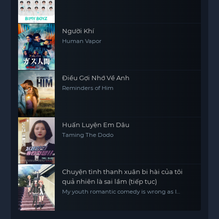
Người Khí
Human Vapor
Điều Gợi Nhớ Về Anh
Reminders of Him
Huấn Luyện Em Dâu
Taming The Dodo
Chuyện tình thanh xuân bi hài của tôi
quả nhiên là sai lầm (tiếp tục)
My youth romantic comedy is wrong as I
expected.2