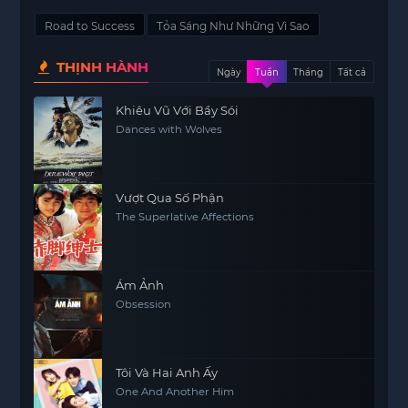
Road to Success
Tỏa Sáng Như Những Vì Sao
THỊNH HÀNH
Ngày
Tuần
Tháng
Tất cả
Khiêu Vũ Với Bầy Sói
Dances with Wolves
Vượt Qua Số Phận
The Superlative Affections
Ám Ảnh
Obsession
Tôi Và Hai Anh Ấy
One And Another Him