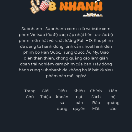
Subnhanh
- Subnhanh.com.co là website xem
phim Vietsub tốc độ cao, cập nhật liên tục các bộ
phim mới nhất với chất lượng Full HD. Kho phim
đa dạng từ hành động, tình cảm, hoạt hình đến
phim bộ Hàn Quốc, Trung Quốc, Âu Mỹ. Giao
diện thân thiện, không quảng cáo làm gián
đoạn trải nghiệm xem phim của bạn. Hãy đồng
hành cùng Subnhanh để không bỏ lỡ bất kỳ siêu
phẩm nào mỗi ngày!
Trang
Giới
Điều
Khiếu
Chính
Liên
Chủ
Thiệu
khoản
nại
Sách
hệ
sử
bản
Bảo
quảng
dụng
quyền
Mật
cáo