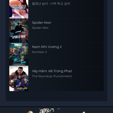
발정난 남녀 - 너무 하고 싶어
Spider-Noir
Spider-Noir
Nam Nhi Vương 2
Number 2
Vây Hãm: Kẻ Trừng Phạt
The Roundup: Punishment