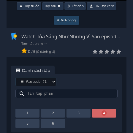
Tập trước
Tập sau
Tắt đèn
114
lượt xem
#Dự Phòng
Watch Tỏa Sáng Như Những Vì Sao episode
4 Vietsub + Thuyết Minh - HD
0
/
0
đánh giá
5
Danh sách tập
1
2
3
4
5
6