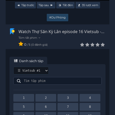
Tập trước
Tập sau
Tắt đèn
35
lượt xem
#Dự Phòng
Watch Thợ Săn Kỳ Lân episode 16 Vietsub -
HD
0
/
0
đánh giá
5
Danh sách tập
1
2
3
4
5
6
7
8