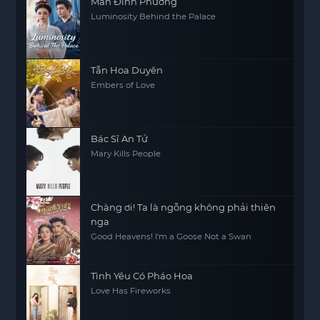
Mãn Đình Phương
Luminosity Behind the Palace
Tẫn Hoa Duyên
Embers of Love
Bác Sĩ An Tử
Mary Kills People
Chàng ơi! Ta là ngỗng không phải thiên
nga
Good Heavens! I'm a Goose Not a Swan
Tình Yêu Có Pháo Hoa
Love Has Fireworks