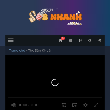
0
Menu
Trang chủ
»
Thợ Săn Kỳ Lân