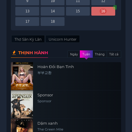
9
10
11
12
13
14
15
16
17
18
Thợ Săn Kỳ Lân
Unicorn Hunter
THỊNH HÀNH
Ngày
Tuần
Tháng
Tất cả
Hoán Đổi Bạn Tình
부부교환
Sponsor
Sponsor
Dặm xanh
The Green Mile