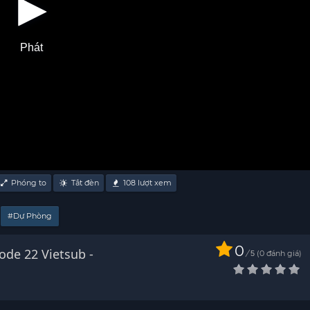
Phát
Phóng to
Tắt đèn
108
lượt xem
#Dự Phòng
0
de 22 Vietsub -
/
0
đánh giá
5