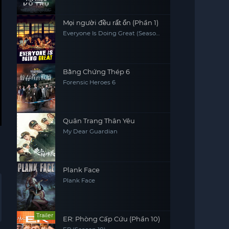
Mọi người đều rất ổn (Phần 1)
Everyone Is Doing Great (Season
1)
Bằng Chứng Thép 6
Forensic Heroes 6
Quân Trang Thân Yêu
My Dear Guardian
Plank Face
Plank Face
Trailer
ER: Phòng Cấp Cứu (Phần 10)