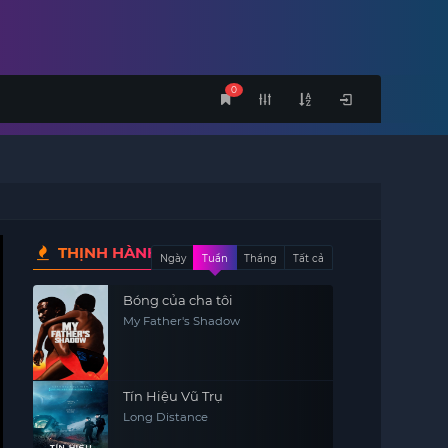
0
THỊNH HÀNH
Ngày
Tuần
Tháng
Tất cả
Bóng của cha tôi
My Father's Shadow
Tín Hiệu Vũ Trụ
Long Distance