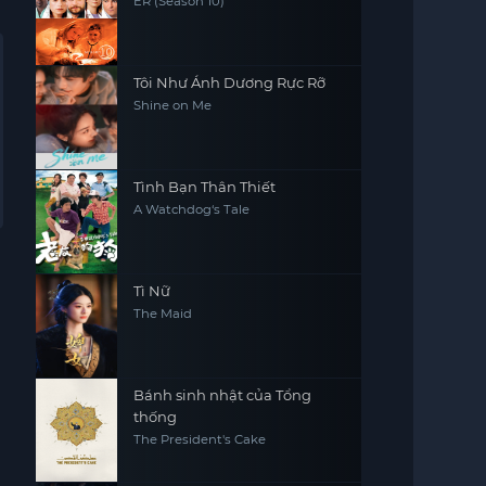
ER (Season 10)
Tôi Như Ánh Dương Rực Rỡ
Shine on Me
Tình Bạn Thân Thiết
A Watchdog‘s Tale
Tì Nữ
The Maid
Bánh sinh nhật của Tổng
thống
The President's Cake