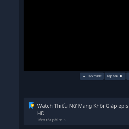
Volume
Tập trước
Tập sau
90%
Watch Thiếu Nữ Mang Khôi Giáp episo
HD