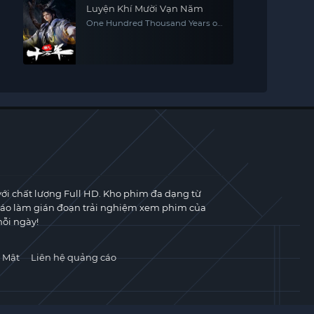
Luyện Khí Mười Vạn Năm
One Hundred Thousand Years of
Qi Refining
với chất lượng Full HD. Kho phim đa dạng từ
cáo làm gián đoạn trải nghiệm xem phim của
ỗi ngày!
 Mật
Liên hệ quảng cáo