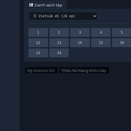
Danh sách tập
1
2
3
4
5
12
13
14
15
16
23
24
My Unicorn Girl
Thiếu Nữ Mang Khôi Giáp