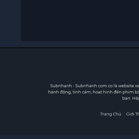
Subnhanh
- Subnhanh.com.co là website xe
hành động, tình cảm, hoạt hình đến phim b
bạn. Hã
Trang Chủ
Giới T