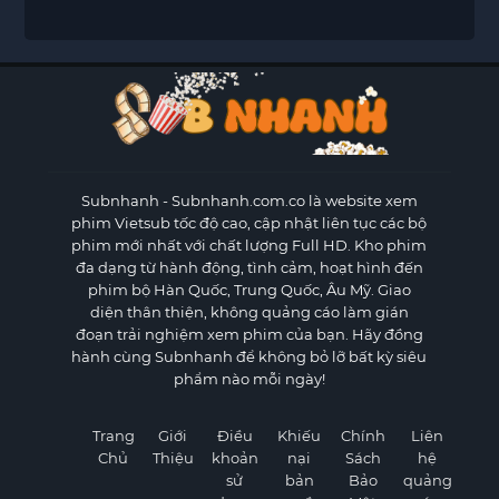
Subnhanh
- Subnhanh.com.co là website xem
phim Vietsub tốc độ cao, cập nhật liên tục các bộ
phim mới nhất với chất lượng Full HD. Kho phim
đa dạng từ hành động, tình cảm, hoạt hình đến
phim bộ Hàn Quốc, Trung Quốc, Âu Mỹ. Giao
diện thân thiện, không quảng cáo làm gián
đoạn trải nghiệm xem phim của bạn. Hãy đồng
hành cùng Subnhanh để không bỏ lỡ bất kỳ siêu
phẩm nào mỗi ngày!
Trang
Giới
Điều
Khiếu
Chính
Liên
Chủ
Thiệu
khoản
nại
Sách
hệ
sử
bản
Bảo
quảng