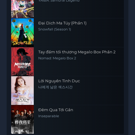
YAIBA: Samurai Legend
Đại Dịch Ma Túy (Phần 1)
Snowfall (Season 1)
Tay đấm tối thượng Megalo Box Phần 2
Nomad: Megalo Box 2
Lời Nguyền Tình Dục
나에게 남은 섹스시간
Đêm Qua Tới Gần
Inseparable