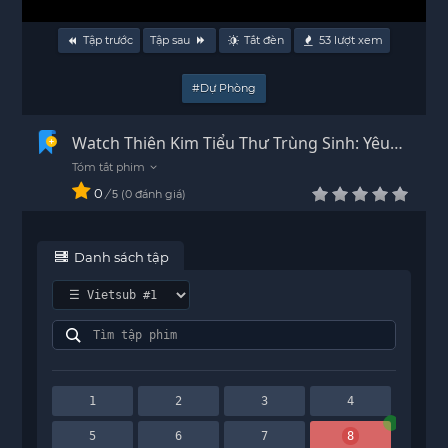
Tập trước
Tập sau
Tắt đèn
53
lượt xem
#Dự Phòng
Watch Thiên Kim Tiểu Thư Trùng Sinh: Yêu
Trong Hận Thù episode 8 Vietsub - HD
0
/
0
đánh giá
5
Danh sách tập
1
2
3
4
5
6
7
8