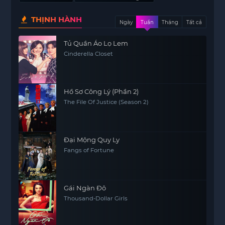
THỊNH HÀNH
Ngày
Tuần
Tháng
Tất cả
Tủ Quần Áo Lọ Lem
Cinderella Closet
Hồ Sơ Công Lý (Phần 2)
The File Of Justice (Season 2)
Đại Mộng Quy Ly
Fangs of Fortune
Gái Ngàn Đô
Thousand-Dollar Girls