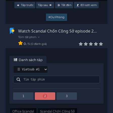
Tập trước
Tập sau
Tắt đèn
83
lượt xem
#Dự Phòng
Watch Scandal Chốn Công Sở episode 2
Vietsub - HD
0
/
0
đánh giá
5
Danh sách tập
1
2
3
Office Scandal
Scandal Chốn Công Sở