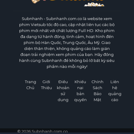
Subnhanh
- Subnhanh.com.co là website xem
phim Vietsub tốc độ cao, cập nhật liên tục các bộ
phim mới nhất với chất lượng Full HD. Kho phim
đa dạng từ hành động, tình cảm, hoạt hình đến
phim bộ Hàn Quốc, Trung Quốc, Âu Mỹ. Giao
diện thân thiện, không quảng cáo làm gián
đoạn trải nghiệm xem phim của bạn. Hãy đồng
hành cùng Subnhanh để không bỏ lỡ bất kỳ siêu
phẩm nào mỗi ngày!
Trang
Giới
Điều
Khiếu
Chính
Liên
Chủ
Thiệu
khoản
nại
Sách
hệ
sử
bản
Bảo
quảng
dụng
quyền
Mật
cáo
©
2026 Subnhanh.com.co