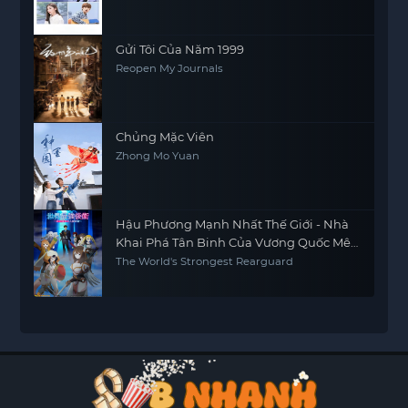
Gửi Tôi Của Năm 1999
Reopen My Journals
Chủng Mặc Viên
Zhong Mo Yuan
Hậu Phương Mạnh Nhất Thế Giới - Nhà
Khai Phá Tân Binh Của Vương Quốc Mê
Cung
The World's Strongest Rearguard