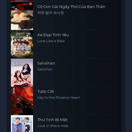
Cô Con Gái Ngây Thơ Của Bạn Thân
착한 딸의 속사정
Xe Đạp Tình Yêu
Love Like a Bike
Salisihan
Salisihan
Tước Cốt
Key to the Phoenix Heart
Thư Tình Bí Mật
Love in Black Hole