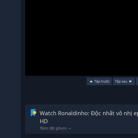
Volume
Tập trước
Tập sau
90%
Watch Ronaldinho: Độc nhất vô nhị e
HD