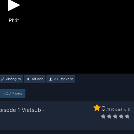
Phát
Phóng to
Tắt đèn
28
lượt xem
#Dự Phòng
0
pisode 1 Vietsub -
/
0
đánh giá
5