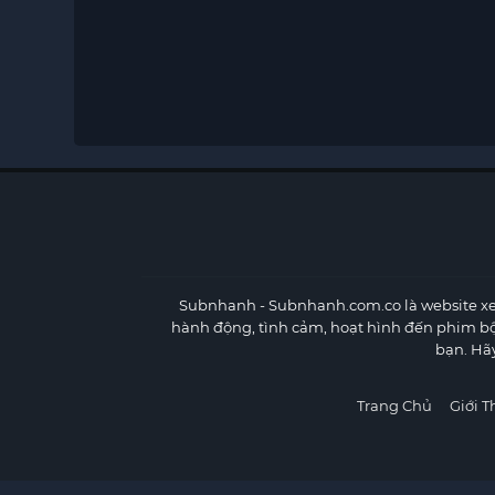
Subnhanh
- Subnhanh.com.co là website xe
hành động, tình cảm, hoạt hình đến phim b
bạn. Hã
Trang Chủ
Giới T