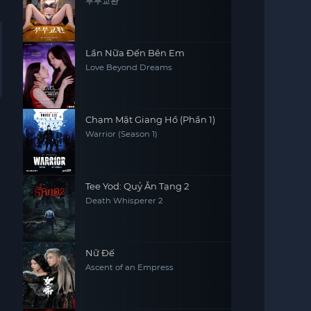
부부교환
Lần Nữa Đến Bên Em
Love Beyond Dreams
Chạm Mặt Giang Hồ (Phần 1)
Warrior (Season 1)
Tee Yod: Quỷ Ăn Tạng 2
Death Whisperer 2
Nữ Đế
Ascent of an Empress