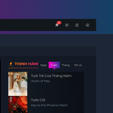
0
THỊNH HÀNH
Ngày
Tuần
Tháng
Tất cả
Tuổi Trẻ Của Tháng Năm
Youth of May
Tước Cốt
Key to the Phoenix Heart