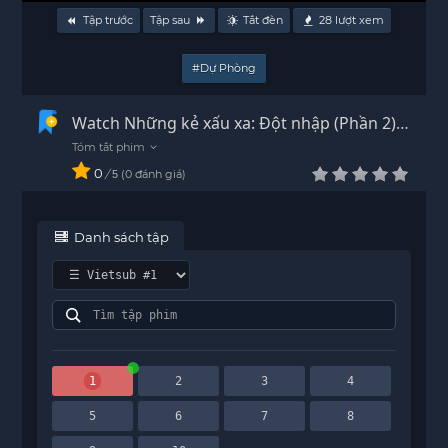
Tập trước
Tập sau
Tắt đèn
28
lượt xem
#Dự Phòng
Watch Những kẻ xấu xa: Đột nhập (Phần 2)
Vietsub - HD
0
/
0
đánh giá
5
Danh sách tập
1
2
3
4
5
6
7
8