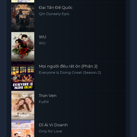
Đại Tần Đế Quốc
Qin Dynasty Epic
WU
WU
Mọi người đều rất ổn (Phần 2)
Everyone Is Doing Great (Season 2)
Trọn Vẹn
Fulfill
Dĩ Ái Vi Doanh
Only for Love