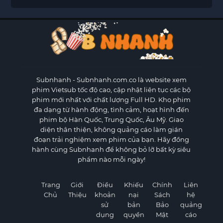
Subnhanh
- Subnhanh.com.co là website xem
phim Vietsub tốc độ cao, cập nhật liên tục các bộ
phim mới nhất với chất lượng Full HD. Kho phim
đa dạng từ hành động, tình cảm, hoạt hình đến
phim bộ Hàn Quốc, Trung Quốc, Âu Mỹ. Giao
diện thân thiện, không quảng cáo làm gián
đoạn trải nghiệm xem phim của bạn. Hãy đồng
hành cùng Subnhanh để không bỏ lỡ bất kỳ siêu
phẩm nào mỗi ngày!
Trang
Giới
Điều
Khiếu
Chính
Liên
Chủ
Thiệu
khoản
nại
Sách
hệ
sử
bản
Bảo
quảng
dụng
quyền
Mật
cáo