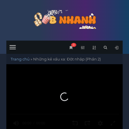
0
Menu
Trang chủ
»
Những kẻ xấu xa: Đột nhập (Phần 2)