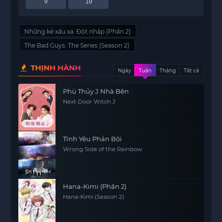
9
10
Những kẻ xấu xa: Đột nhập (Phần 2)
The Bad Guys: The Series (Season 2)
THỊNH HÀNH
Ngày
Tuần
Tháng
Tất cả
Phù Thủy J Nhà Bên
Next Door Witch J
Tình Yêu Phản Bội
Wrong Side of the Rainbow
Hana-Kimi (Phần 2)
Hana-Kimi (Season 2)