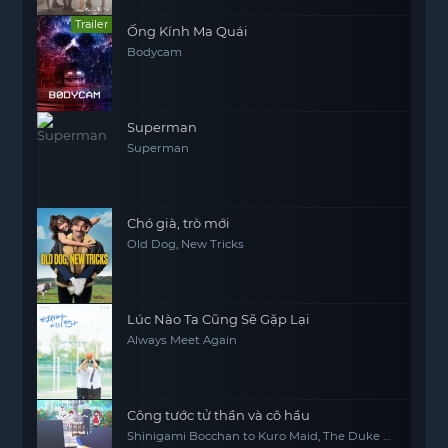
Trailer
Ống Kính Ma Quái
Bodycam
Superman
Superman
Chó già, trò mới
Old Dog, New Tricks
Lúc Nào Ta Cũng Sẽ Gặp Lại
Always Meet Again
Công tước tử thần và cô hầu
Shinigami Bocchan to Kuro Maid, The Duke of