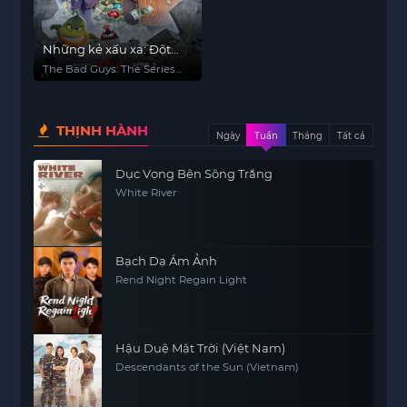
Những kẻ xấu xa: Đột
nhập (Phần 2)
The Bad Guys: The Series
(Season 2)
THỊNH HÀNH
Ngày
Tuần
Tháng
Tất cả
Dục Vọng Bên Sông Trắng
White River
Bạch Dạ Ám Ảnh
Rend Night Regain Light
Hậu Duệ Mặt Trời (Việt Nam)
Descendants of the Sun (Vietnam)