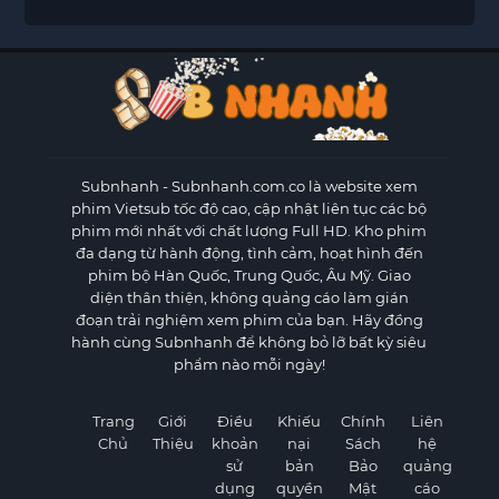
Subnhanh
- Subnhanh.com.co là website xem
phim Vietsub tốc độ cao, cập nhật liên tục các bộ
phim mới nhất với chất lượng Full HD. Kho phim
đa dạng từ hành động, tình cảm, hoạt hình đến
phim bộ Hàn Quốc, Trung Quốc, Âu Mỹ. Giao
diện thân thiện, không quảng cáo làm gián
đoạn trải nghiệm xem phim của bạn. Hãy đồng
hành cùng Subnhanh để không bỏ lỡ bất kỳ siêu
phẩm nào mỗi ngày!
Trang
Giới
Điều
Khiếu
Chính
Liên
Chủ
Thiệu
khoản
nại
Sách
hệ
sử
bản
Bảo
quảng
dụng
quyền
Mật
cáo