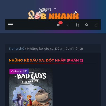
0
Menu
Trang chủ
»
Những kẻ xấu xa: Đột nhập (Phần 2)
NHỮNG KẺ XẤU XA: ĐỘT NHẬP (PHẦN 2)
Vietsub - HD