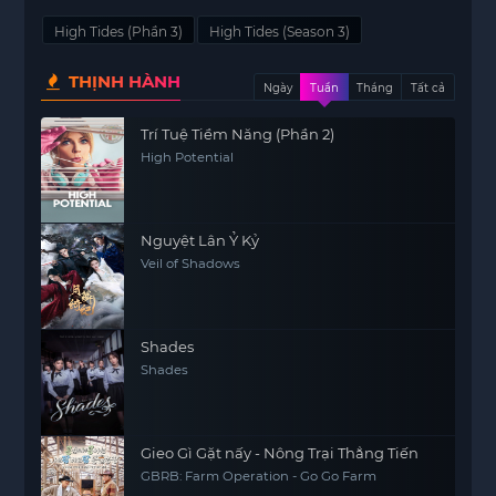
High Tides (Phần 3)
High Tides (Season 3)
THỊNH HÀNH
Ngày
Tuần
Tháng
Tất cả
Trí Tuệ Tiềm Năng (Phần 2)
High Potential
Nguyệt Lân Ỷ Kỷ
Veil of Shadows
Shades
Shades
Gieo Gì Gặt nấy - Nông Trại Thẳng Tiến
GBRB: Farm Operation - Go Go Farm