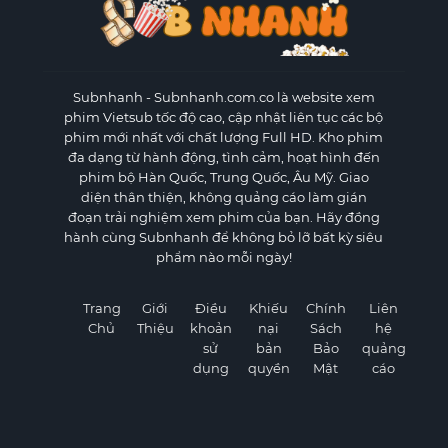
Subnhanh
- Subnhanh.com.co là website xem
phim Vietsub tốc độ cao, cập nhật liên tục các bộ
phim mới nhất với chất lượng Full HD. Kho phim
đa dạng từ hành động, tình cảm, hoạt hình đến
phim bộ Hàn Quốc, Trung Quốc, Âu Mỹ. Giao
diện thân thiện, không quảng cáo làm gián
đoạn trải nghiệm xem phim của bạn. Hãy đồng
hành cùng Subnhanh để không bỏ lỡ bất kỳ siêu
phẩm nào mỗi ngày!
Trang
Giới
Điều
Khiếu
Chính
Liên
Chủ
Thiệu
khoản
nại
Sách
hệ
sử
bản
Bảo
quảng
dụng
quyền
Mật
cáo