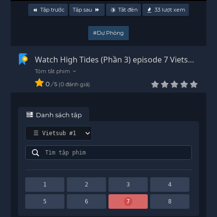
Tập trước
Tập sau
Tắt đèn
33
lượt xem
#Dự Phòng
Watch High Tides (Phần 3) episode 7 Vietsub
- HD
0
/
0
đánh giá
5
Danh sách tập
1
2
3
4
5
6
7
8