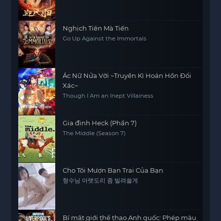
Nghịch Tiên Mà Tiến
Go Up Against the Immortals
Ác Nữ Nửa Vời ~Truyền Kì Hoán Hồn Đổi
Xác~
Though I Am an Inept Villainess
Gia đình Heck (Phần 7)
The Middle (Season 7)
Cho Tôi Mượn Bạn Trai Của Bạn
형수님 아랫도리 좀 빌려쓸게
Bí mật giới thể thao Anh quốc: Phép màu