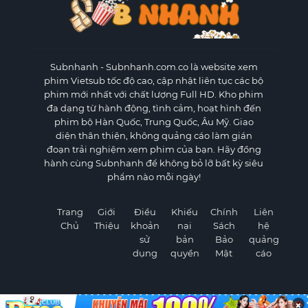
Subnhanh
- Subnhanh.com.co là website xem
phim Vietsub tốc độ cao, cập nhật liên tục các bộ
phim mới nhất với chất lượng Full HD. Kho phim
đa dạng từ hành động, tình cảm, hoạt hình đến
phim bộ Hàn Quốc, Trung Quốc, Âu Mỹ. Giao
diện thân thiện, không quảng cáo làm gián
đoạn trải nghiệm xem phim của bạn. Hãy đồng
hành cùng Subnhanh để không bỏ lỡ bất kỳ siêu
phẩm nào mỗi ngày!
Trang
Giới
Điều
Khiếu
Chính
Liên
Chủ
Thiệu
khoản
nại
Sách
hệ
sử
bản
Bảo
quảng
dụng
quyền
Mật
cáo
×