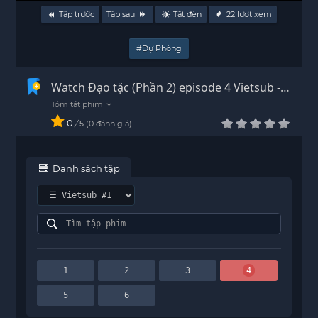
Tập trước
Tập sau
Tắt đèn
22
lượt xem
#Dự Phòng
Watch Đạo tặc (Phần 2) episode 4 Vietsub -
HD
0
/
0
đánh giá
5
Danh sách tập
1
2
3
4
5
6