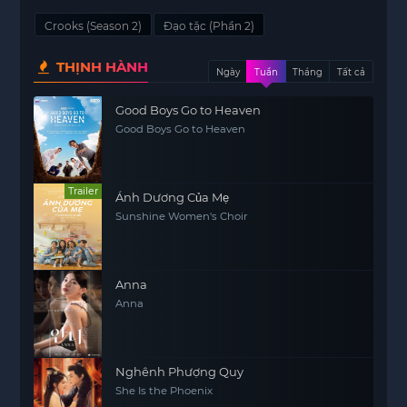
Crooks (Season 2)
Đạo tặc (Phần 2)
THỊNH HÀNH
Ngày
Tuần
Tháng
Tất cả
Good Boys Go to Heaven
Good Boys Go to Heaven
Trailer
Ánh Dương Của Mẹ
Sunshine Women's Choir
Anna
Anna
Nghênh Phượng Quy
She Is the Phoenix