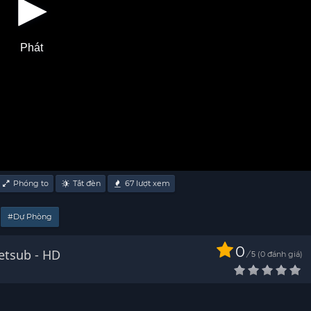
Phát
Phóng to
Tắt đèn
67
lượt xem
#Dự Phòng
0
etsub - HD
/
0
đánh giá
5