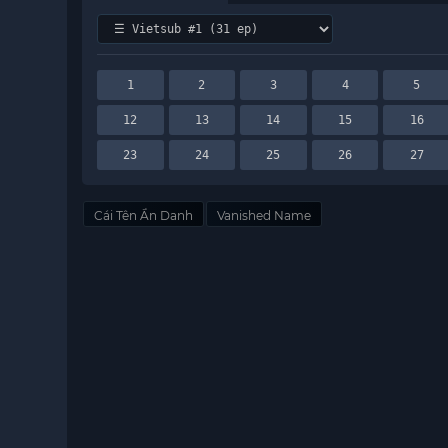
1
2
3
4
5
12
13
14
15
16
23
24
25
26
27
Cái Tên Ẩn Danh
Vanished Name