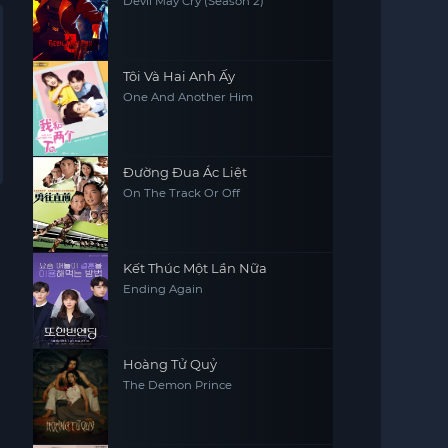
Devil May Cry (Season 2)
Tôi Và Hai Anh Ấy
One And Another Him
Đường Đua Ác Liệt
On The Track Or Off
Kết Thúc Một Lần Nữa
Ending Again
Hoàng Tử Quỷ
The Demon Prince