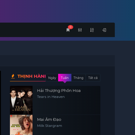
0
THỊNH HÀNH
Ngày
Tuần
Tháng
Tất cả
Hải Thượng Phồn Hoa
Tears in Heaven
Mai Âm Đạo
Milk Stargram