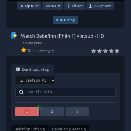
Tập trước
Tập sau
Tắt đèn
15
lượt xem
#Dự Phòng
Watch Bebefinn (Phần 1) Vietsub - HD
0
/
0
đánh giá
5
Danh sách tập
1
2
3
Bebefinn (Phần 1)
Bebefinn (Season 1)