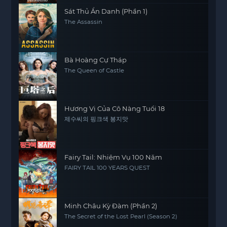
Sát Thủ Ẩn Danh (Phần 1)
The Assassin
Bà Hoàng Cự Tháp
The Queen of Castle
Hương Vị Của Cô Nàng Tuổi 18
제수씨의 핑크색 봉지맛
Fairy Tail: Nhiệm Vụ 100 Năm
FAIRY TAIL 100 YEARS QUEST
Minh Châu Kỳ Đàm (Phần 2)
The Secret of the Lost Pearl (Season 2)