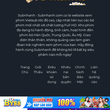
Subnhanh
- Subnhanh.com.co là website xem
phim Vietsub tốc độ cao, cập nhật liên tục các bộ
phim mới nhất với chất lượng Full HD. Kho phim
đa dạng từ hành động, tình cảm, hoạt hình đến
phim bộ Hàn Quốc, Trung Quốc, Âu Mỹ. Giao
diện thân thiện, không quảng cáo làm gián
đoạn trải nghiệm xem phim của bạn. Hãy đồng
hành cùng Subnhanh để không bỏ lỡ bất kỳ siêu
phẩm nào mỗi ngày!
Trang
Giới
Điều
Khiếu
Chính
Liên
Chủ
Thiệu
khoản
nại
Sách
hệ
sử
bản
Bảo
quảng
dụng
quyền
Mật
cáo
×
©
2026 Subnhanh.com.co