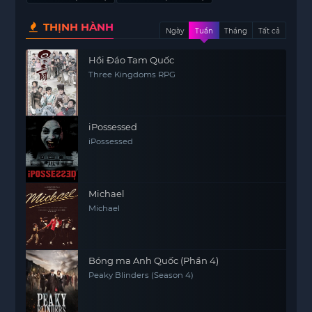
THỊNH HÀNH
Ngày
Tuần
Tháng
Tất cả
Hồi Đáo Tam Quốc
Three Kingdoms RPG
iPossessed
iPossessed
Michael
Michael
Bóng ma Anh Quốc (Phần 4)
Peaky Blinders (Season 4)