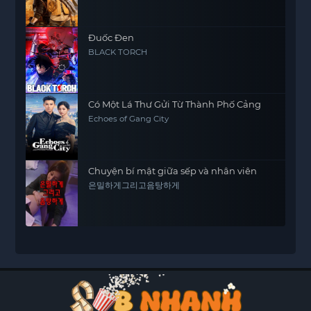
Đuốc Đen
BLACK TORCH
Có Một Lá Thư Gửi Từ Thành Phố Cảng
Echoes of Gang City
Chuyện bí mật giữa sếp và nhân viên
은밀하게그리고음탕하게