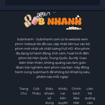
Subnhanh
- Subnhanh.com.co là website xem
phim Vietsub tốc độ cao, cập nhật liên tục các bộ
phim mới nhất với chất lượng Full HD. Kho phim
đa dạng từ hành động, tình cảm, hoạt hình đến
phim bộ Hàn Quốc, Trung Quốc, Âu Mỹ. Giao
diện thân thiện, không quảng cáo làm gián
đoạn trải nghiệm xem phim của bạn. Hãy đồng
hành cùng Subnhanh để không bỏ lỡ bất kỳ siêu
phẩm nào mỗi ngày!
Trang
Giới
Điều
Khiếu
Chính
Liên
Chủ
Thiệu
khoản
nại
Sách
hệ
sử
bản
Bảo
quảng
dụng
quyền
Mật
cáo