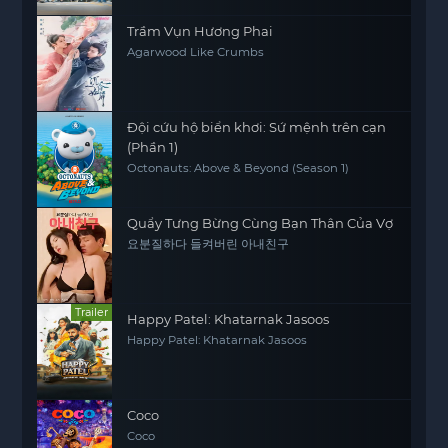
Trầm Vụn Hương Phai
Agarwood Like Crumbs
Đội cứu hộ biển khơi: Sứ mệnh trên cạn
(Phần 1)
Octonauts: Above & Beyond (Season 1)
Quẩy Tưng Bừng Cùng Bạn Thân Của Vợ
요분질하다 들켜버린 아내친구
Trailer
Happy Patel: Khatarnak Jasoos
Happy Patel: Khatarnak Jasoos
Coco
Coco