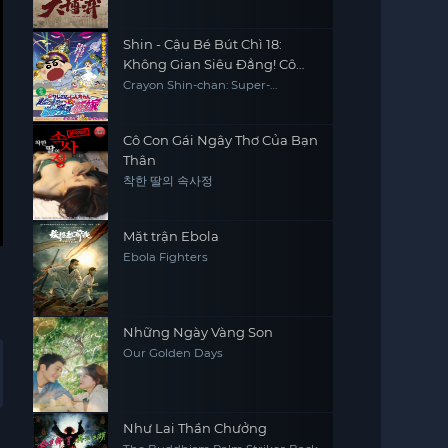
Shin - Cậu Bé Bút Chì 18:
Không Gian Siêu Đẳng! Cô
Dâu Gọi Bão Của Ora
Crayon Shin-chan: Super-
Dimension! The Storm Called My
Bride
Cô Con Gái Ngây Thơ Của Bạn
Thân
착한 딸의 속사정
Mặt trận Ebola
Ebola Fighters
Những Ngày Vàng Son
Our Golden Days
Như Lai Thần Chưởng