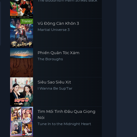
The Buddhism Palm Strikes Back
Trailer
Vũ Động Càn Khôn 3
Martial Universe 3
Phiến Quân Tóc Xám
The Boroughs
Siêu Sao Siêu Xịt
I Wanna Be Sup'Tar
Tìm Mối Tình Đầu Qua Giọng
Nói
Tune In to the Midnight Heart