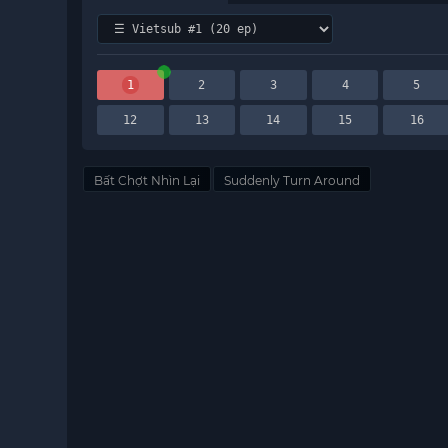
1
2
3
4
5
12
13
14
15
16
Bất Chợt Nhìn Lại
Suddenly Turn Around