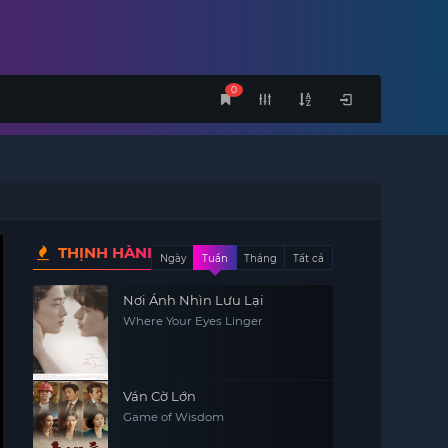
0
THỊNH HÀNH
Ngày
Tuần
Tháng
Tất cả
Nơi Ánh Nhìn Lưu Lại
Where Your Eyes Linger
Ván Cờ Lớn
Game of Wisdom