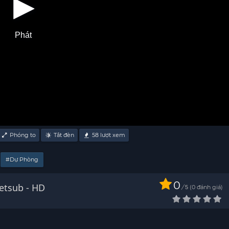
Phát
Phóng to
Tắt đèn
58
lượt xem
#Dự Phòng
0
etsub - HD
/
0
đánh giá
5