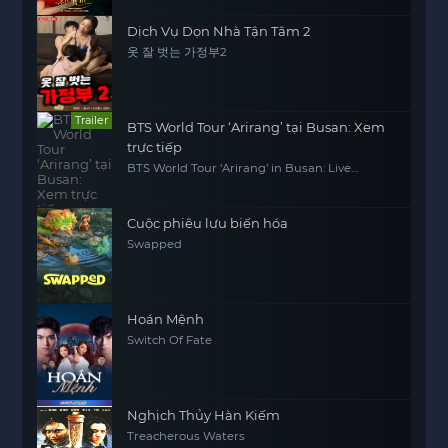
Dịch Vụ Dọn Nhà Tận Tâm 2
옷 잘 벗는 가정부2
Trailer
BTS World Tour ‘Arirang’ tại Busan: Xem
trực tiếp
BTS World Tour ‘Arirang’ in Busan: Live
Viewing
Cuộc phiêu lưu biến hóa
Swapped
Hoán Mệnh
Switch Of Fate
Nghịch Thủy Hàn Kiếm‎
Treacherous Waters