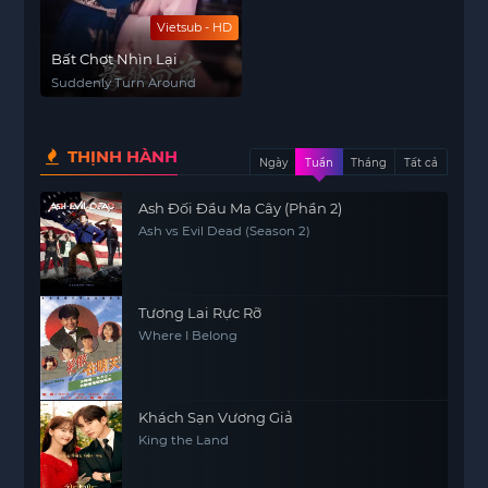
Vietsub - HD
Bất Chợt Nhìn Lại
Suddenly Turn Around
THỊNH HÀNH
Ngày
Tuần
Tháng
Tất cả
Ash Đối Đầu Ma Cây (Phần 2)
Ash vs Evil Dead (Season 2)
Tương Lai Rực Rỡ
Where I Belong
Khách Sạn Vương Giả
King the Land