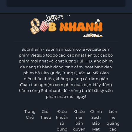
Subnhanh
- Subnhanh.com.co là website xem
phim Vietsub tốc độ cao, cập nhật liên tục các bộ
phim mới nhất với chất lượng Full HD. Kho phim
đa dạng từ hành động, tình cảm, hoạt hình đến
phim bộ Hàn Quốc, Trung Quốc, Âu Mỹ. Giao
diện thân thiện, không quảng cáo làm gián
đoạn trải nghiệm xem phim của bạn. Hãy đồng
hành cùng Subnhanh để không bỏ lỡ bất kỳ siêu
phẩm nào mỗi ngày!
Trang
Giới
Điều
Khiếu
Chính
Liên
Chủ
Thiệu
khoản
nại
Sách
hệ
sử
bản
Bảo
quảng
dụng
quyền
Mật
cáo