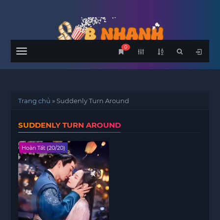
0
Menu
Trang chủ
»
Suddenly Turn Around
SUDDENLY TURN AROUND
Hoàn Tất (20/20)