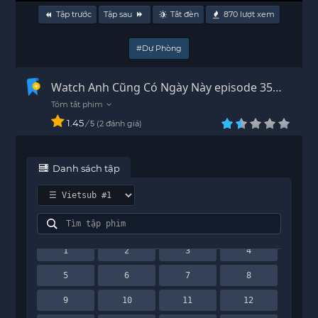
Tập trước
Tập sau
Tắt đèn
870
lượt xem
#Dự Phòng
Watch Anh Cũng Có Ngày Này episode 35
Vietsub - HD
1.45
/
2
đánh giá
5
Danh sách tập
1
2
3
4
5
6
7
8
9
10
11
12