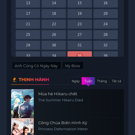
13
14
15
16
17
18
19
20
21
22
23
24
25
26
27
28
29
30
31
32
33
34
35
36
Anh Cũng Có Ngày Này
My Boss
THỊNH HÀNH
Ngày
Tuần
Tháng
Tất cả
Mùa hè Hikaru chết
The Summer Hikaru Died
Công Chúa Biến Hình Ký
Princess Deformation Meter