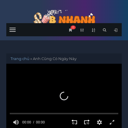
0
Menu
Trang chủ
»
Anh Cũng Có Ngày Này
00:00
00:00