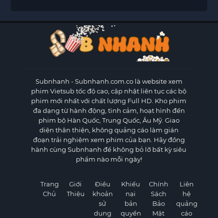
Subnhanh
- Subnhanh.com.co là website xem
phim Vietsub tốc độ cao, cập nhật liên tục các bộ
phim mới nhất với chất lượng Full HD. Kho phim
đa dạng từ hành động, tình cảm, hoạt hình đến
phim bộ Hàn Quốc, Trung Quốc, Âu Mỹ. Giao
diện thân thiện, không quảng cáo làm gián
đoạn trải nghiệm xem phim của bạn. Hãy đồng
hành cùng Subnhanh để không bỏ lỡ bất kỳ siêu
phẩm nào mỗi ngày!
Trang
Giới
Điều
Khiếu
Chính
Liên
Chủ
Thiệu
khoản
nại
Sách
hệ
sử
bản
Bảo
quảng
dụng
quyền
Mật
cáo