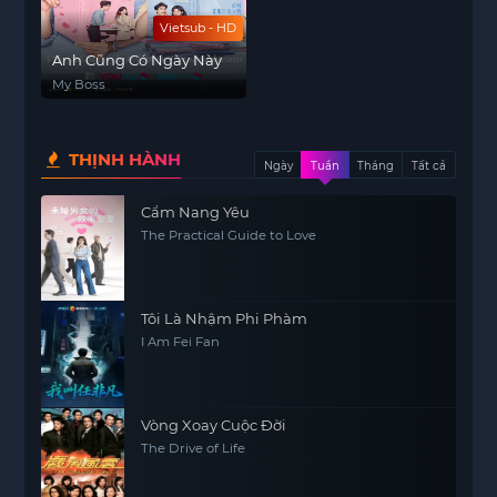
Vietsub - HD
Anh Cũng Có Ngày Này
My Boss
THỊNH HÀNH
Ngày
Tuần
Tháng
Tất cả
Cẩm Nang Yêu
The Practical Guide to Love
Tôi Là Nhậm Phi Phàm
I Am Fei Fan
Vòng Xoay Cuộc Đời
The Drive of Life