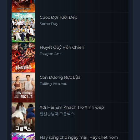
Cuộc Đời Tươi Đẹp
Some Day
Huyết Quỷ Hỗn Chiến
Tougen Anki
Con Đường Rực Lửa
Falling Into You
Xơi Hai Em Khách Trọ Xinh Đẹp
펜션손님과 그룹섹스
Hãy sống cho ngày mai. Hãy chết hôm