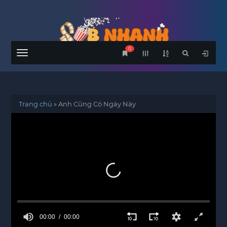
0
Menu
Trang chủ
»
Anh Cũng Có Ngày Này
00:00
00:00