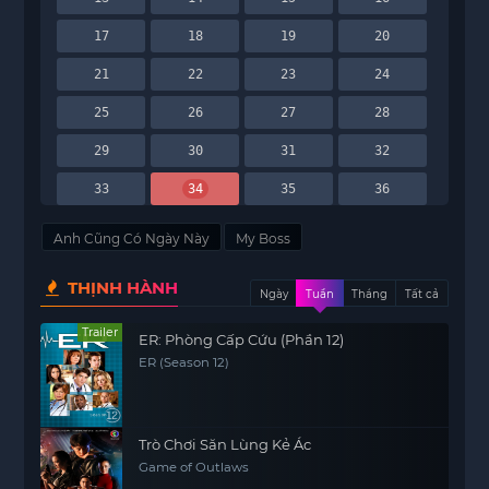
17
18
19
20
21
22
23
24
25
26
27
28
29
30
31
32
33
34
35
36
Anh Cũng Có Ngày Này
My Boss
THỊNH HÀNH
Ngày
Tuần
Tháng
Tất cả
Trailer
ER: Phòng Cấp Cứu (Phần 12)
ER (Season 12)
Trò Chơi Săn Lùng Kẻ Ác
Game of Outlaws