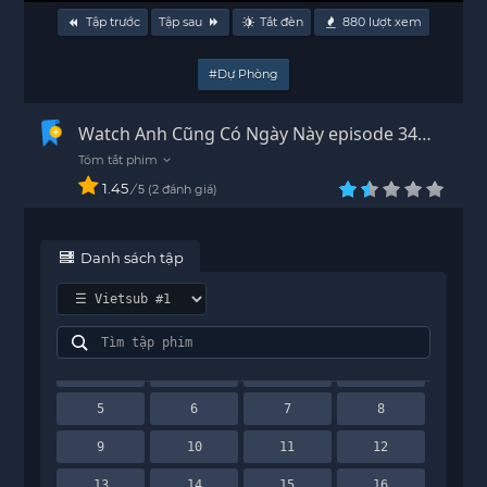
Tập trước
Tập sau
Tắt đèn
880
lượt xem
#Dự Phòng
Watch Anh Cũng Có Ngày Này episode 34
Vietsub - HD
1.45
/
2
đánh giá
5
Danh sách tập
1
2
3
4
5
6
7
8
9
10
11
12
13
14
15
16