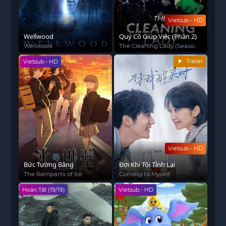
Vietsub - HD
Wellwood
Quý Cô Giúp Việc (Phần 2)
Wellwood
The Cleaning Lady (Season
2)
Trailer
Vietsub - HD
Vietsub - HD
Bức Tường Băng
Đợi Khi Tôi Tỉnh Lại
The Ramparts of Ice
Coming to Myself
Hoàn Tất (19/19)
Vietsub - HD