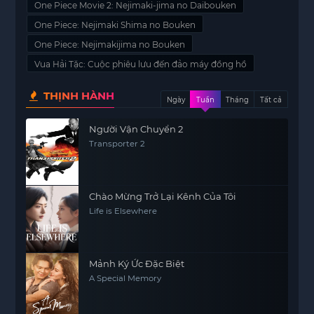
One Piece Movie 2: Nejimaki-jima no Daibouken
One Piece: Nejimaki Shima no Bouken
One Piece: Nejimakijima no Bouken
Vua Hải Tặc: Cuộc phiêu lưu đến đảo máy đồng hồ
THỊNH HÀNH
Ngày
Tuần
Tháng
Tất cả
Người Vận Chuyển 2
Transporter 2
Chào Mừng Trở Lại Kênh Của Tôi
Life is Elsewhere
Mảnh Ký Ức Đặc Biệt
A Special Memory