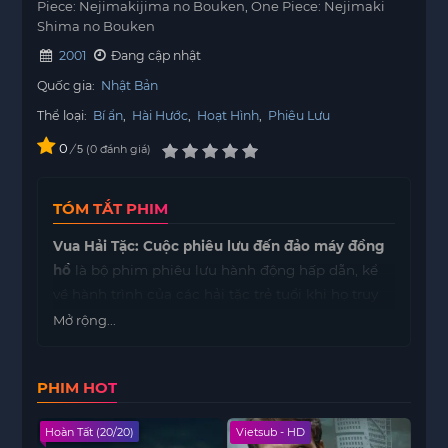
Piece: Nejimakijima no Bouken, One Piece: Nejimaki
Shima no Bouken
2001
Đang cập nhật
Quốc gia:
Nhật Bản
Thể loại:
Bí ẩn
,
Hài Hước
,
Hoạt Hình
,
Phiêu Lưu
0
/
0
đánh giá
5
TÓM TẮT PHIM
Vua Hải Tặc: Cuộc phiêu lưu đến đảo máy đồng
hồ
là bộ phim phiêu lưu hành động hấp dẫn, kể
về hành trình của các hải tặc trẻ tuổi khi họ truy
tìm kho báu bí ẩn trên đảo máy đồng hồ. Trên
Mở rộng...
đường đi, các nhân vật phải vượt qua những cạm
bẫy nguy hiểm, đối đầu với kẻ thù gian manh và
PHIM HOT
khám phá những bí mật ẩn giấu trong hòn đảo kỳ
lạ. Bộ phim kết hợp yếu tố phiêu lưu, hành động
Hoàn Tất (20/20)
Vietsub - HD
Tập 
và hài hước, mang đến những tình tiết gay cấn,