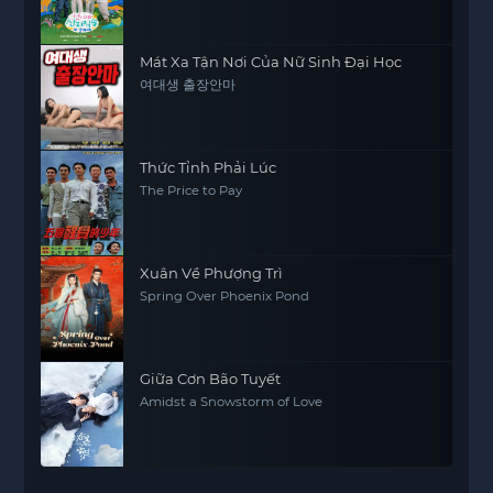
Mát Xa Tận Nơi Của Nữ Sinh Đại Học
여대생 출장안마
Thức Tỉnh Phải Lúc
The Price to Pay
Xuân Về Phượng Trì
Spring Over Phoenix Pond
Giữa Cơn Bão Tuyết
Amidst a Snowstorm of Love