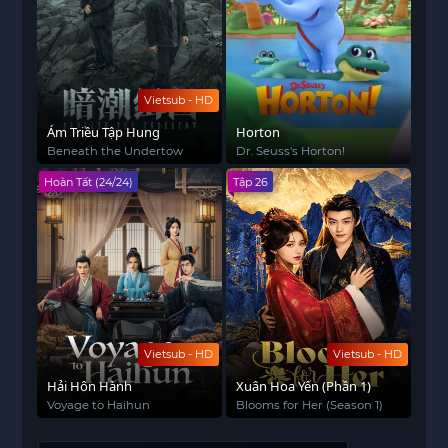
Vietsub - HD
Ám Triều Tập Hung
Horton
Beneath the Undertow
Dr. Seuss's Horton!
Hoàn Tất (24/24)
Tập 26
Vietsub - HD
Vietsub - HD
Hải Hôn Hành
Xuân Hoa Yến (Phần 1)
Voyage to Haihun
Blooms for Her (Season 1)