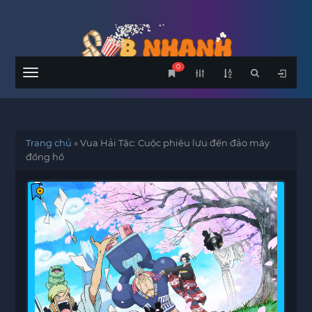
0
Menu
Trang chủ
»
Vua Hải Tặc: Cuộc phiêu lưu đến đảo máy
đồng hồ