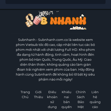
Subnhanh
- Subnhanh.com.co là website xem
phim Vietsub tốc độ cao, cập nhật liên tục các bộ
phim mới nhất với chất lượng Full HD. Kho phim
đa dạng từ hành động, tình cảm, hoạt hình đến
phim bộ Hàn Quốc, Trung Quốc, Âu Mỹ. Giao
diện thân thiện, không quảng cáo làm gián
đoạn trải nghiệm xem phim của bạn. Hãy đồng
hành cùng Subnhanh để không bỏ lỡ bất kỳ siêu
phẩm nào mỗi ngày!
Trang
Giới
Điều
Khiếu
Chính
Liên
Chủ
Thiệu
khoản
nại
Sách
hệ
sử
bản
Bảo
quảng
dụng
quyền
Mật
cáo