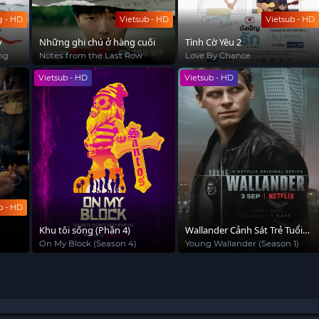
g - HD
Vietsub - HD
Vietsub - HD
ỳ
Những ghi chú ở hàng cuối
Tình Cờ Yêu 2
ng
Notes from the Last Row
Love By Chance
Vietsub - HD
Vietsub - HD
b - HD
Khu tôi sống (Phần 4)
Wallander Cảnh Sát Trẻ Tuổi
(Phần 1)
On My Block (Season 4)
Young Wallander (Season 1)