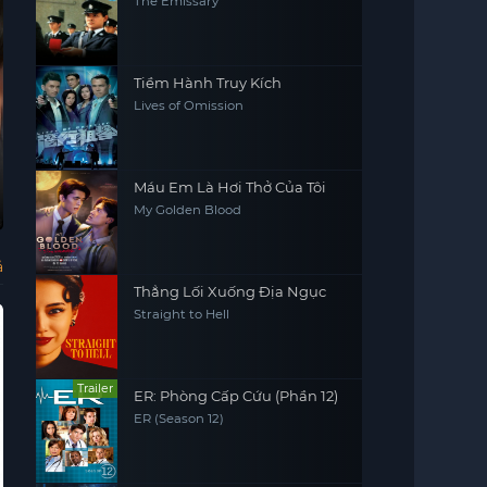
The Emissary
Tiềm Hành Truy Kích
Lives of Omission
Thuyết Minh - HD
Vietsub - HD
Máu Em Là Hơi Thở Của Tôi
Cuộc Sống Trên
Quân Hữu Vân
Những Người
Nh
My Golden Blood
Sao Hỏa​
(Phần 2)
Sống Sót
Kỳ
Life on Mars
Jun You Yun
The Survivors
Ama
(Season 2)
ả
Thẳng Lối Xuống Địa Ngục
Straight to Hell
Trailer
ER: Phòng Cấp Cứu (Phần 12)
ER (Season 12)