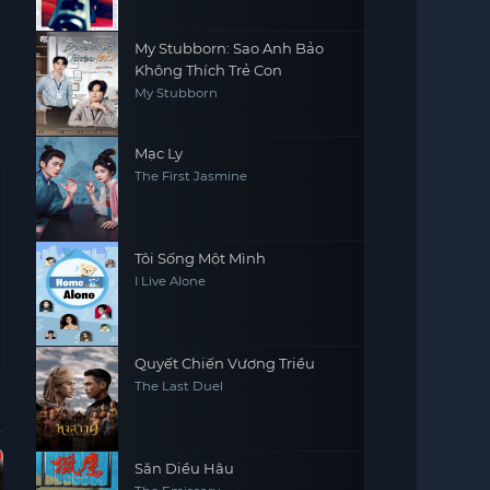
My Stubborn: Sao Anh Bảo
Không Thích Trẻ Con
My Stubborn
Mạc Ly
The First Jasmine
Tôi Sống Một Mình
I Live Alone
Quyết Chiến Vương Triều
The Last Duel
Hoàn Tất (16/16)
Vietsub - HD
Hoàn Tất (6/6)
Vie
Săn Diều Hâu