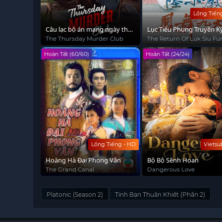
Lồng Tiến
Câu lạc bộ án mạng ngày thứ
Lục Tiểu Phụng Truyền K
Năm
The Thursday Murder Club
The Return Of Luk Siu Fu
Hoàn Tất (60/60)
Hoàn Tất (24/24)
Lồng Tiếng - HD
Vietsu
Hoàng Hà Đại Phong Vân
Bộ Bộ Sênh Hoan
The Grand Canal
Dangerous Love
Platonic (Season 2)
Tình Bạn Thuần Khiết (Phần 2)