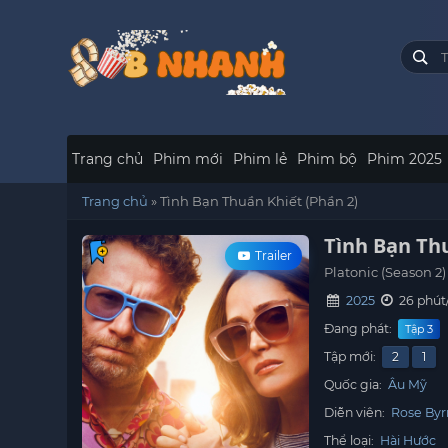
Trang chủ
Phim mới
Phim lẻ
Phim bộ
Phim 2025
Trang chủ
»
Tình Bạn Thuần Khiết (Phần 2)
Tình Bạn Thu
Trailer
Platonic (Season 2)
2025
26 phút
Đang phát:
Tập 3
Tập mới:
2
1
Quốc gia:
Âu Mỹ
Diễn viên:
Rose By
Thể loại:
Hài Hước