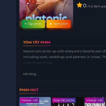
0
/
0
đánh giá
5
Tập phim
Xem phim
TÓM TẮT PHIM
Season two picks up with everyone’s favorite pair o
including work, weddings and partners in crises. Th
rocks break things.
Mở rộng...
PHIM HOT
 - HD
Vietsub - HD
Hoàn Tất (24/24)
Vietsub - HD