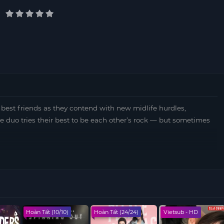
f best friends as they contend with new midlife hurdles,
e duo tries their best to be each other’s rock — but sometimes
Hoàn Tất (10/10)
Hoàn Tất (24/24)
Vietsub - HD