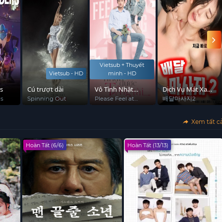
Vietsub + Thuyết
Vietsub - HD
minh - HD
s
Cú trượt dài
Vô Tình Nhặt
Dịch Vụ Mát Xa
Được Tổng Tài
Tận Nhà 2
rs
Spinning Out
Please Feel at
배달마사지2
Ease Mr. Ling
Xem tất c
Hoàn Tất (6/6)
Hoàn Tất (13/13)