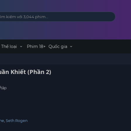
Thể loại
Phim 18+
Quốc gia
ần Khiết (Phần 2)
/tập
rne
Seth Rogen